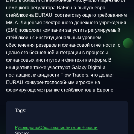
DWS в области стейблкоинов - получило лицензию от
немецкого регулятора BaFin на выпуск евро-
стейблкоина EURAU, соответствующего требованиям
MiCA. Лицензия электронного денежного учреждения
(EMI) позволяет компании запустить регулируемый
стейблкоин с институциональным уровнем
обеспечения резервов и финансовой отчётности, с
целью его бесшовной интеграции в процессы
финансовых институтов и финтех-платформ. В
инициативе также участвуют Galaxy Digital и
поставщик ликвидности Flow Traders, что делает
EURAU конкурентоспособным игроком на
формирующемся рынке стейблкоинов в Европе.
Tags:
Руководство
Образование
Биткоин
Новости
Share: