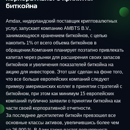
биткойна
Amdax, нидерландский поставщик криптовалютных
услуг, запускает компанию AMBTS B.V.,
занимающуюся хранением биткойнов, с целью
накопить 1% от всего объема биткойнов в
обращении.Компания планирует поэтапно привлекать
капитал через рынки для расширения своих запасов
биткойнов и увеличения показателей биткойна на
акцию для инвесторов. Этот шаг сделан на фоне того,
что все больше европейских компаний следуют
примеру американских коллег в принятии стратегий с
биткойном, при этом как минимум 15 европейских
компаний публично заявили о принятии биткойна как
части своей корпоративной отчетности.
За последнее десятилетие биткойн превзошел все
основные классы активов, увеличившись более чем
на 26 900 %. В Азии также растет популярность