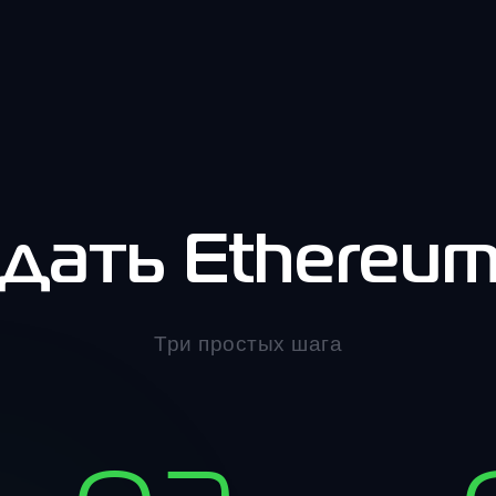
дать Ethereu
Три простых шага