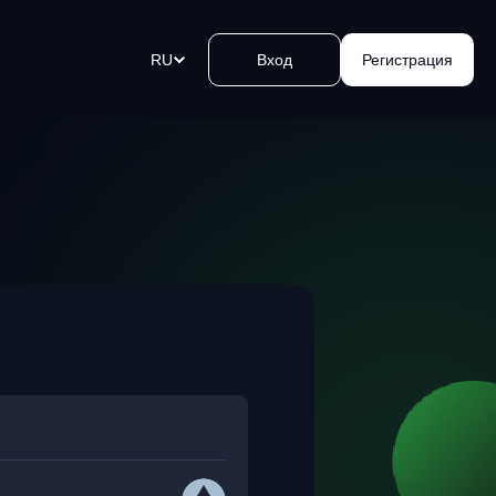
RU
Вход
Регистрация
ых
товалютные платежные ссылки
йте криптовалютные платежи
ение ока. Создайте ссылку,
ьте ее и принимайте деньги.
 биткоин банкоматов Kvakomat
а и продажа криптовалюты за
ые в удобных локациях. Легко,
сно и быстро.