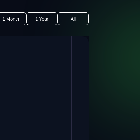
1 Month
1 Year
All