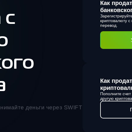
Как прода
банковско
 с
Зарегистрируйт
криптовалюту с
перевод.
ю
кого
Как прода
а
криптовал
Пополните счет
другую криптова
нимайте деньги через SWIFT