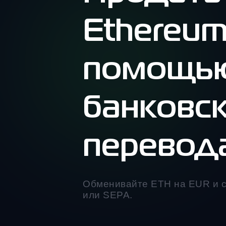
Ethereum
помощь
банковс
перевод
Обменивайте ETH на EUR и с
или SEPA.