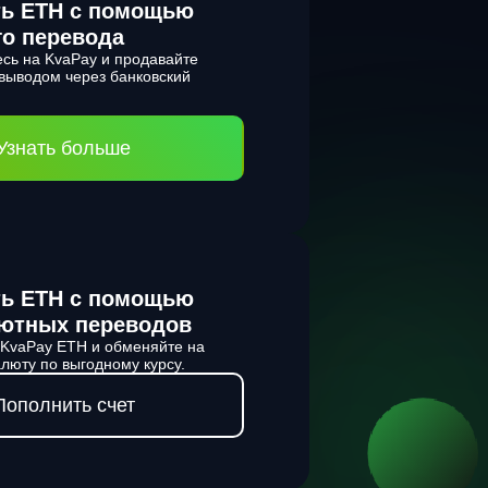
ть ETH с помощью
го перевода
есь на KvaPay и продавайте
 выводом через банковский
Узнать больше
ть ETH с помощью
ютных переводов
 KvaPay ETH и обменяйте на
люту по выгодному курсу.
Пополнить счет