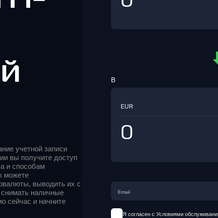
ый
В
EUR
ние учетной записи
ии вы получите доступ
а и способам
ы можете
товалюты, выводить их с
е снимать наличные
мо сейчас и начните
Я согласен с Условиями обслуживани