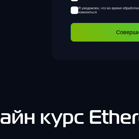
Я уведомлен, что во время обработк
измениться
Соверши
айн курс Ethe