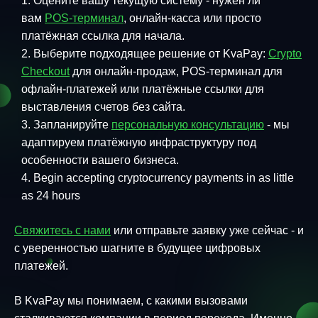
Оцените вашу текущую систему - нужен ли
вам
POS-терминал
, онлайн-касса или просто
платёжная ссылка для начала.
Выберите подходящее решение от KvaPay:
Crypto
Checkout
для онлайн-продаж, POS-терминал для
офлайн-платежей или платёжные ссылки для
выставления счетов без сайта.
Запланируйте
персональную консультацию
- мы
адаптируем платёжную инфраструктуру под
особенности вашего бизнеса.
Begin accepting cryptocurrency payments in as little
as 24 hours
Свяжитесь с нами
или отправьте заявку уже сейчас - и
с уверенностью шагните в будущее цифровых
платежей.
В KvaPay мы понимаем, с какими вызовами