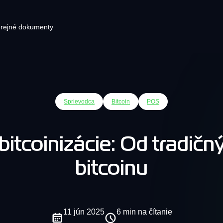
rejné dokumenty
ryptomenová peňaženka
Pluginy elektronického obchod
Blog
Pl
Sprievodca
Bitcoin
POS
pre vašu stránku s pokladňou
dno miesto, kde môžete mať všetky
Najnovšie správy o
Vyt
yptomeny. Ukladajte a spravujte svoje
kryptomenách
odoš
Integračné riešenia na spracovanie
atové a kryptomenové aktíva v
krypto platieb
ňaženke.
itcoinizácie: Od tradičnýc
Bezpečnosť
bitcoinu
Zistite všetko o KvaPay
Sieť
Kryptomenová zmenáreň
zabezpečení
Bezpr
Kryptomenová zmenáreň
vašej 
rýchlo
11 jún 2025
6 min na čítanie