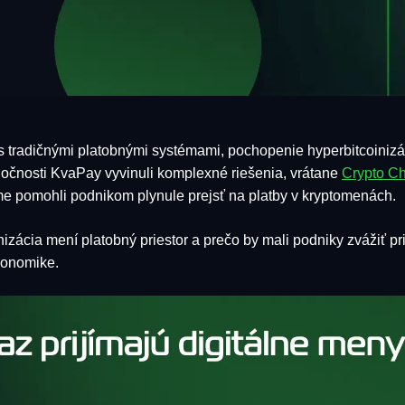
 s tradičnými platobnými systémami, pochopenie hyperbitcoiniz
očnosti KvaPay vyvinuli komplexné riešenia, vrátane
Crypto Ch
me pomohli podnikom plynule prejsť na platby v kryptomenách.
izácia mení platobný priestor a prečo by mali podniky zvážiť prij
konomike.