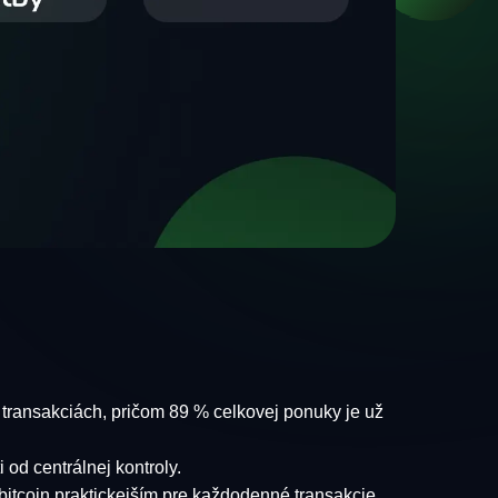
transakciách, pričom 89 % celkovej ponuky je už
 od centrálnej kontroly.
 bitcoin praktickejším pre každodenné transakcie.