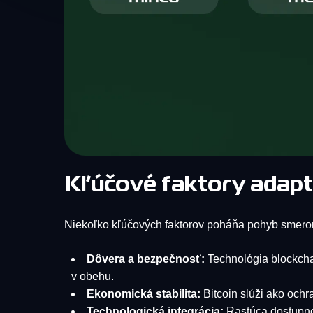
Kľúčové faktory adaptá
Niekoľko kľúčových faktorov poháňa pohyb smerom 
Dôvera a bezpečnosť:
Technológia blockcha
v obehu.
Ekonomická stabilita:
Bitcoin slúži ako ochra
Technologická integrácia:
Rastúca dostupnos