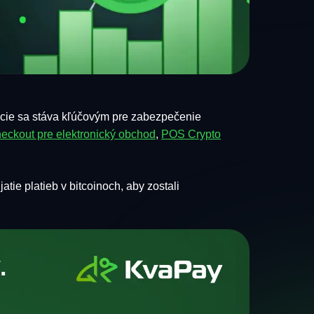
ácie sa stáva kľúčovým pre zabezpečenie
eckout pre elektronický obchod
,
POS Crypto
atie platieb v bitcoinoch, aby zostali