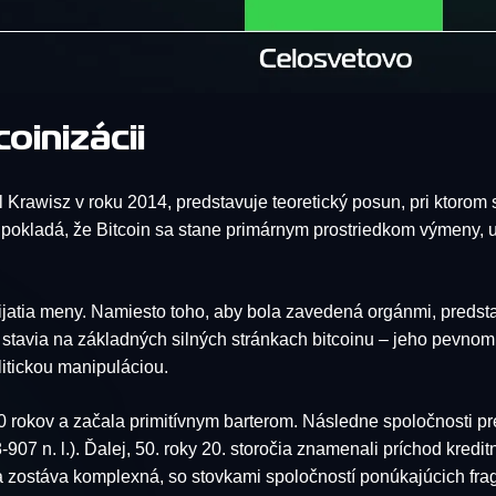
oinizácii
iel Krawisz v roku 2014, predstavuje teoretický posun, pri ktor
edpokladá, že Bitcoin sa stane primárnym prostriedkom výmeny
prijatia meny. Namiesto toho, aby bola zavedená orgánmi, pred
stavia na základných silných stránkach bitcoinu – jeho pevnom 
litickou manipuláciou.
0 rokov a začala primitívnym barterom. Následne spoločnosti p
-907 n. l.). Ďalej, 50. roky 20. storočia znamenali príchod kredi
a zostáva komplexná, so stovkami spoločností ponúkajúcich fra