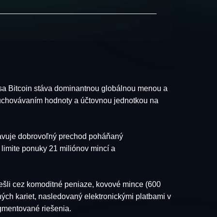
om sa Bitcoin stáva dominantnou globálnou menou a
, uchovávaním hodnoty a účtovnou jednotkou na
stavuje dobrovoľný prechod poháňaný
limite ponuky 21 miliónov mincí a
rešli cez komoditné peniaze, kovové mince (600
tných kariet, nasledovaný elektronickými platbami v
gmentované riešenia.