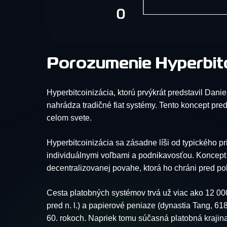
Porozumenie Hyperbitc
Hyperbitcoinizácia, ktorú prvýkrát predstavil Dan
nahrádza tradičné fiat systémy. Tento koncept pr
celom svete.
Hyperbitcoinizácia sa zásadne líši od typického 
individuálnymi voľbami a podnikavosťou. Koncept 
decentralizovanej povahe, ktorá ho chráni pred po
Cesta platobných systémov trvá už viac ako 12 00
pred n. l.) a papierové peniaze (dynastia Tang, 618
60. rokoch. Napriek tomu súčasná platobná krajin