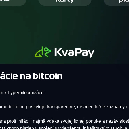
cie na bitcoin
k hyperbitcoinizácii:
inu bitcoinu poskytuje transparentné, nezmeniteľné záznamy o 
na proti inflácii, najmä vďaka svojej fixnej ponuke a nezávislosti
ť krypto platieb v spojení s vylepšenou infraštruktúrou urobila