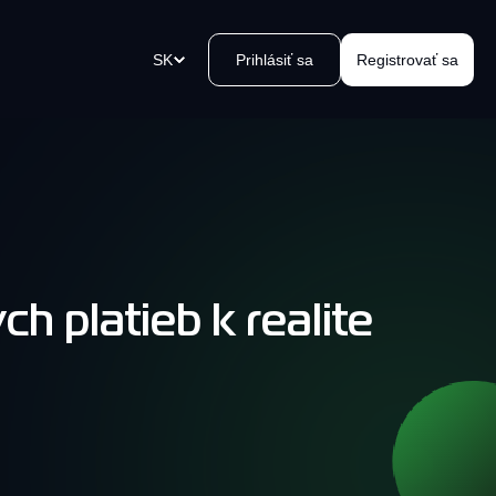
SK
Prihlásiť sa
Registrovať sa
u
atobné odkazy
vorte platobný odkaz v okamihu,
lite ho a prijmite platby.
h platieb k realite
 Kvakomat Bitcoin zariadení
oblémový výber hotovosti vo
blízkosti. Jednoducho, bezpečne,
, kvak.