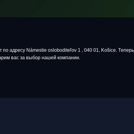
по адресу Námestie osloboditeľov 1 , 040 01, Košice. Тепер
арим вас за выбор нашей компании.