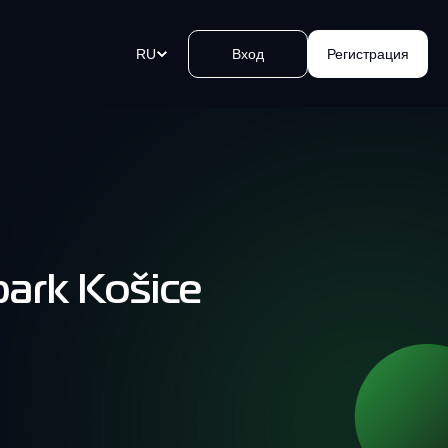
RU
Вход
Регистрация
ых
товалютные платежные ссылки
йте криптовалютные платежи
ение ока. Создайте ссылку,
ьте ее и принимайте деньги.
ark Košice
 биткоин банкоматов Kvakomat
а и продажа криптовалюты за
ые в удобных локациях. Легко,
сно и быстро.