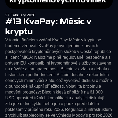
27 February 2026
#13 KvaPay: Měsíc v
kryptu
V tomto třináctém vydání KvaPay: Měsíc v kryptu se
budeme věnovat: KvaPay je nyní jedním z prvních
poskytovatelů kryptoměnových služeb v České republice
s licencí MiCA: Nabízíme plně regulované, bezpečné a s
právem EU kompatibilní kryptoměnové služby postavené
na důvěře a transparentnosti. Bitcoin vs. zlato a debata o
historickém podhodnocení: Bitcoin dosahuje rekordních
cenových minim vůči zlatu, což vyvolává diskusi o možné
dlouhodobé nákupní příležitosti. Volatilita bitcoinu a
medvědí prognózy: Bitcoin klesá přibližně na 61 000
USD uprostřed tržních komplikací a analytici diskutují,
zda jde o dno cyklu, nebo jen o pauzu před dalším
poklesem v průběhu roku 2026. Regulace a infrastruktura
zrychlují: stablecoiny se ve výhledu Moody’s pro rok 2026