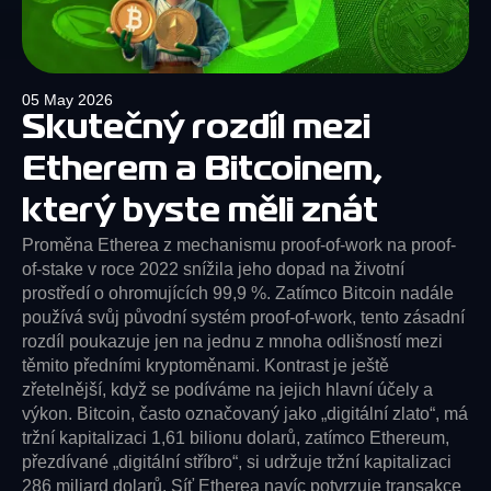
05 May 2026
Skutečný rozdíl mezi
Etherem a Bitcoinem,
který byste měli znát
Proměna Etherea z mechanismu proof-of-work na proof-
of-stake v roce 2022 snížila jeho dopad na životní
prostředí o ohromujících 99,9 %. Zatímco Bitcoin nadále
používá svůj původní systém proof-of-work, tento zásadní
rozdíl poukazuje jen na jednu z mnoha odlišností mezi
těmito předními kryptoměnami. Kontrast je ještě
zřetelnější, když se podíváme na jejich hlavní účely a
výkon. Bitcoin, často označovaný jako „digitální zlato“, má
tržní kapitalizaci 1,61 bilionu dolarů, zatímco Ethereum,
přezdívané „digitální stříbro“, si udržuje tržní kapitalizaci
286 miliard dolarů. Síť Etherea navíc potvrzuje transakce