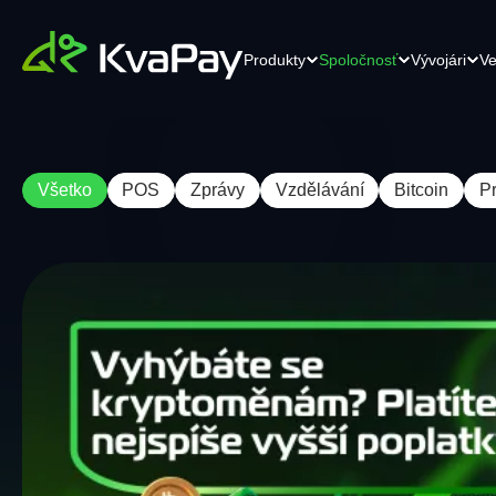
Produkty
Spoločnosť
Vývojári
Ve
Všetko
POS
Zprávy
Vzdělávání
Bitcoin
P
Krypto Checkout pro elektronické
K
API
Kariéra
obchodování
Je
Efektívne API riešenia pre
Čoskoro
sv
bezproblémovú integráciu.
Přeměňte svůj internetový obchod
sv
pomocí našeho platebního řešení nové
pe
úrovně.
Kontaktujte nás
Kontaktujte náš
POS terminál
Dokumentácia
tím
Jednoduchý a spolehlivý platební
Komplexná dokumentácia pre
terminál. Přijímejte kryptoměny bez
bezproblémové pochopenie.
námahy pomocí jakéhokoli mobilního
zařízení.