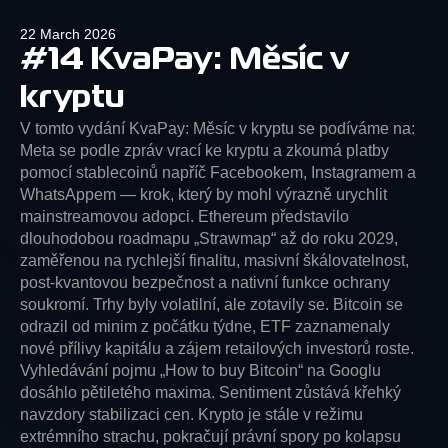
22 March 2026
#14 KvaPay: Měsíc v
kryptu
V tomto vydání KvaPay: Měsíc v kryptu se podíváme na:
Meta se podle zpráv vrací ke kryptu a zkoumá platby
pomocí stablecoinů napříč Facebookem, Instagramem a
WhatsAppem — krok, který by mohl výrazně urychlit
mainstreamovou adopci. Ethereum představilo
dlouhodobou roadmapu „Strawmap“ až do roku 2029,
zaměřenou na rychlejší finalitu, masivní škálovatelnost,
post-kvantovou bezpečnost a nativní funkce ochrany
soukromí. Trhy byly volatilní, ale zotavily se. Bitcoin se
odrazil od minim z počátku týdne, ETF zaznamenaly
nové přílivy kapitálu a zájem retailových investorů roste.
Vyhledávání pojmu „How to buy Bitcoin“ na Googlu
dosáhlo pětiletého maxima. Sentiment zůstává křehký
navzdory stabilizaci cen. Krypto je stále v režimu
extrémního strachu, pokračují právní spory po kolapsu