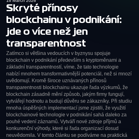
18 March 2026
Skryté přínosy
blockchainu v podnikání:
jde o více než jen
transparentnost
Zatímco si většina vedoucích v byznysu spojuje
blockchain v podnikání především s kryptoměnami a
základní transparentností, víme, že tato technologie
nabízí mnohem transformativnější potenciál, než si mnozí
uvědomují. Kromě široce uznávaných přínosů
transparentnosti blockchainu ukazuje řada výzkumů, že
blockchain zásadně mění způsob, jakým firmy fungují,
vytvářejí hodnotu a budují důvěru se zákazníky. Při studiu
mnoha úspěšných implementací jsme zjistili, že využití
blockchainové technologie v podnikání sahá daleko za
pouhé vedení záznamů. Vytváří nové zdroje příjmů a
konkurenční výhody, které si řada organizací dosud
neuvědomila. V tomto článku se podíváme na praktická