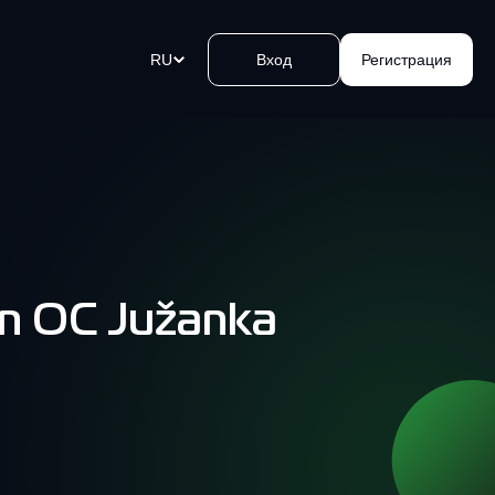
RU
Вход
Регистрация
ых
товалютные платежные ссылки
йте криптовалютные платежи
ение ока. Создайте ссылку,
ьте ее и принимайте деньги.
n OC Južanka
 биткоин банкоматов Kvakomat
а и продажа криптовалюты за
ые в удобных локациях. Легко,
сно и быстро.