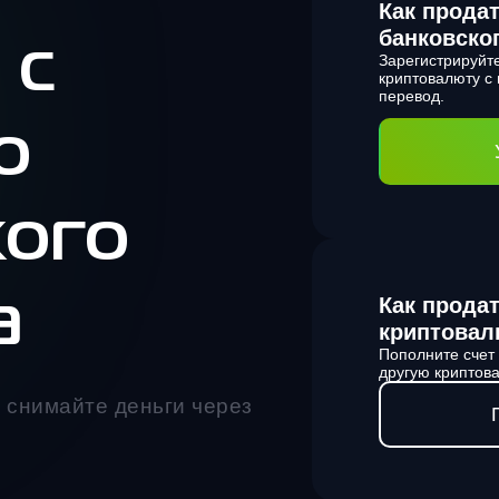
Как прода
банковско
 с
Зарегистрируйт
криптовалюту с
перевод.
ю
кого
Как прода
а
криптовал
Пополните счет
другую криптова
снимайте деньги через