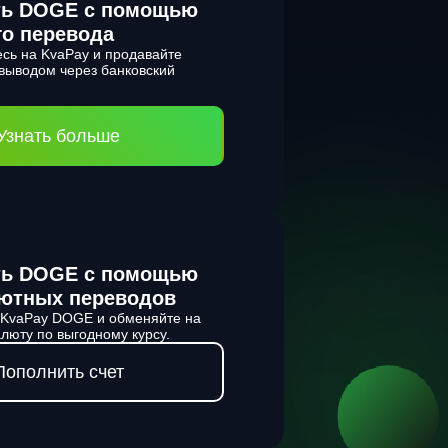
ть DOGE с помощью
го перевода
есь на KvaPay и продавайте
 выводом через банковский
Узнать больше
ть DOGE с помощью
ютных переводов
 KvaPay DOGE и обменяйте на
люту по выгодному курсу.
Пополнить счет