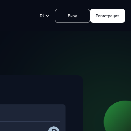
RU
Вход
Регистрация
ых
товалютные платежные ссылки
йте криптовалютные платежи
ение ока. Создайте ссылку,
ьте ее и принимайте деньги.
 биткоин банкоматов Kvakomat
а и продажа криптовалюты за
ые в удобных локациях. Легко,
сно и быстро.