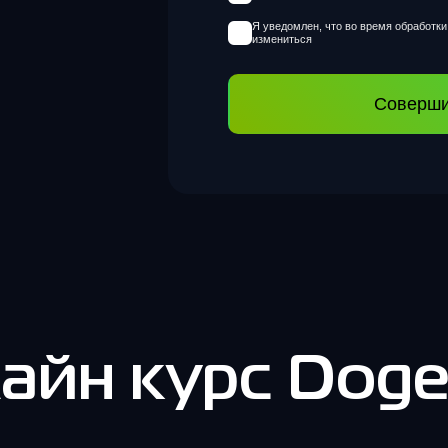
Я уведомлен, что во время обработк
измениться
Соверши
айн курс Doge