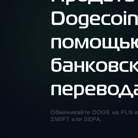
Dogecoin
помощь
банковс
перевод
Обменивайте DOGE на PLN и 
SWIFT или SEPA.