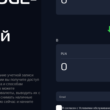
ый
В
PLN
ние учетной записи
ии вы получите доступ
а и способам
ы можете
овалюты, выводить их с
е снимать наличные
мо сейчас и начните
Я согласен с Условиями обслуживани