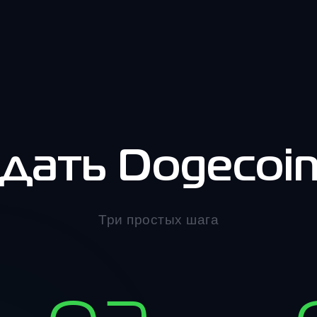
дать Dogecoi
Три простых шага