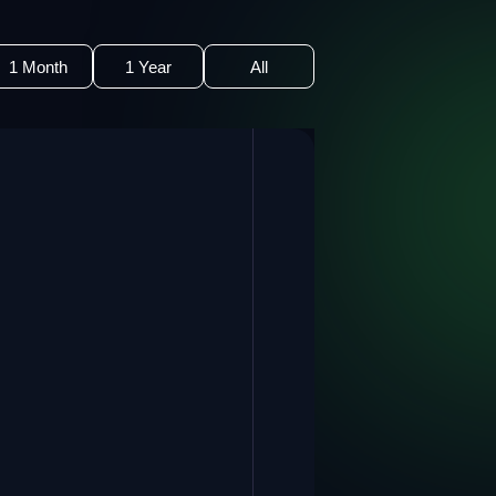
1 Month
1 Year
All