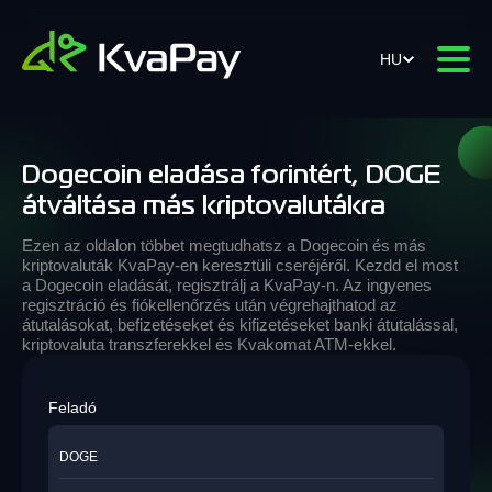
HU
Dogecoin eladása forintért, DOGE
átváltása más kriptovalutákra
Ezen az oldalon többet megtudhatsz a Dogecoin és más
kriptovaluták KvaPay-en keresztüli cseréjéről. Kezdd el most
a Dogecoin eladását, regisztrálj a KvaPay-n. Az ingyenes
regisztráció és fiókellenőrzés után végrehajthatod az
átutalásokat, befizetéseket és kifizetéseket banki átutalással,
kriptovaluta transzferekkel és Kvakomat ATM-ekkel.
Feladó
DOGE