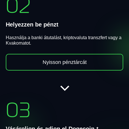
02
Helyezzen be pénzt
Használja a banki átutalást, kriptovaluta transzfert vagy a
Kvakomatot.
Nyisson pénztárcát
03
Vásároljon és adjon el Dogecoin-t