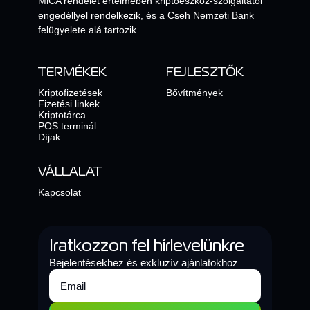
MiCA rendelet értelmében kriptoeszköz-szolgáltatói
engedéllyel rendelkezik, és a Cseh Nemzeti Bank
felügyelete alá tartozik.
TERMÉKEK
FEJLESZTŐK
Kriptofizetések
Bővítmények
Fizetési linkek
Kriptotárca
POS terminál
Díjak
VÁLLALAT
Kapcsolat
Iratkozzon fel hírlevelünkre
Bejelentésekhez és exkluzív ajánlatokhoz