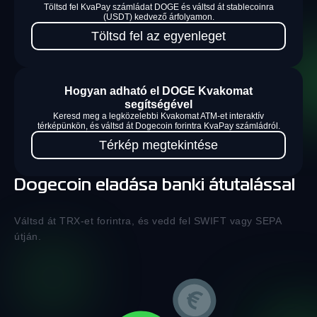
Töltsd fel KvaPay számládat DOGE és váltsd át stablecoinra
(USDT) kedvező árfolyamon.
Töltsd fel az egyenleget
Hogyan adható el DOGE Kvakomat
segítségével
Keresd meg a legközelebbi Kvakomat ATM-et interaktív
térképünkön, és váltsd át Dogecoin forintra KvaPay számládról.
Térkép megtekintése
Dogecoin eladása banki átutalással
Váltsd át TRX-et forintra, és vedd fel SWIFT vagy SEPA
útján.