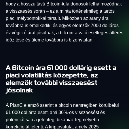
hogy a hosszú távú Bitcoin-tulajdonosok felhalmozódnak
a visszaesés során – ez a minta történelmileg a tartós
piaci mélypontokkal társult. Miközben az arany ára
továbbra is emelkedik, és egyes elemzők 7000 dolláros
év végi célárat jósolnak, a bitcoinra való esetleges áttérés
időzítése és üteme továbbra is bizonytalan.
A Bitcoin ára 61 000 dollárig esett a
piaci volatilitás közepette, az
elemzők további visszaesést
jósolnak
A PlanC elemző szerint a bitcoin nemrégiben körülbelül
61 000 dollárra esett, ami 30%-os visszaesést és
potenciálisan a jelenlegi bikapiac legmélyebb
korrekcióját jelenti. A kriptovaluta, amely 2025