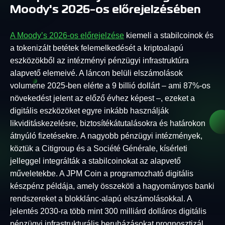
Moody's 2026-os előrejelzésében
A Moody’s 2026-os előrejelzése
kiemeli a stabilcoinok és
a tokenizált betétek felemelkedését a kriptoalapú
eszközökből az intézményi pénzügyi infrastruktúra
alapvető elemeivé. A láncon belüli elszámolások
volumene 2025-ben elérte a 9 billió dollárt – ami 87%-os
növekedést jelent az előző évhez képest –, ezeket a
digitális eszközöket egyre inkább használják
likviditáskezelésre, biztosítékátutalásokra és határokon
átnyúló fizetésekre. A nagyobb pénzügyi intézmények,
köztük a Citigroup és a Société Générale, kísérleti
jelleggel integrálták a stabilcoinokat az alapvető
műveletekbe. A JPM Coin a programozható digitális
készpénz példája, amely összeköti a hagyományos banki
rendszereket a blokklánc-alapú elszámolásokkal. A
jelentés 2030-ra több mint 300 milliárd dolláros digitális
pénzügyi infrastrukturális beruházásokat prognosztizál,