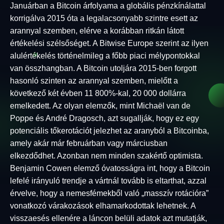
Januárban a Bitcoin árfolyama a globális pénzkínálattal
korrigálva 2015 óta a legalacsonyabb szintre esett az
arannyal szemben, elérve a korábban ritkán látott
értékelési szélsőséget. A Bitwise Europe szerint az ilyen
alulértékelés történelmileg a főbb piaci mélypontokkal
van összhangban. A Bitcoin utoljára 2015-ben forgott
hasonló szinten az arannyal szemben, mielőtt a
következő két évben 11 800%-kal, 20 000 dollárra
emelkedett. Az olyan elemzők, mint Michaël van de
Poppe és André Dragosch, azt sugallják, hogy ez egy
potenciális tőkerotációt jelezhet az aranyból a Bitcoinba,
amely akár már februárban vagy márciusban
elkezdődhet. Azonban nem minden szakértő optimista.
Benjamin Cowen elemző óvatosságra int, hogy a Bitcoin
lefelé irányuló trendje a vártnál tovább is eltarthat, azzal
érvelve, hogy a nemesfémekből való „masszív rotációra”
vonatkozó várakozások elhamarkodottak lehetnek. A
visszaesés ellenére a láncon belüli adatok azt mutatják,