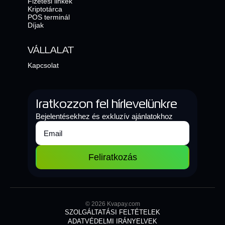
Fizetési linkek
Kriptotárca
POS terminál
Díjak
VÁLLALAT
Kapcsolat
Iratkozzon fel hírlevelünkre
Bejelentésekhez és exkluzív ajánlatokhoz
Feliratkozás
© 2026 Kvapay.com
SZOLGÁLTATÁSI FELTÉTELEK
ADATVÉDELMI IRÁNYELVEK