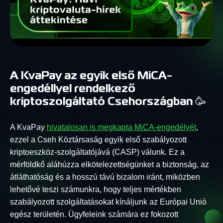
A KvaPay az egyik első MiCA-
engedéllyel rendelkező
kriptoszolgáltató Csehországban
🥳
A KvaPay
hivatalosan is megkapta MiCA-engedélyét
,
ezzel a Cseh Köztársaság egyik első szabályozott
kriptoeszköz-szolgáltatójává (CASP) válunk. Ez a
mérföldkő aláhúzza elkötelezettségünket a biztonság, az
átláthatóság és a hosszú távú bizalom iránt, miközben
lehetővé teszi számunkra, hogy teljes mértékben
szabályozott szolgáltatásokat kínáljunk az Európai Unió
egész területén. Ügyfeleink számára ez fokozott