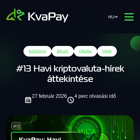
HU
Kézikönyv
Bitcoin
Oktatás
Hírek
#13 Havi kriptovaluta-hírek
áttekintése
27 február 2026
4 perc olvasási idő