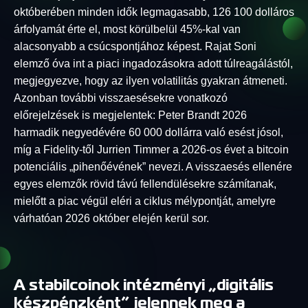
októberében minden idők legmagasabb, 126 100 dolláros
árfolyamát érte el, most körülbelül 45%-kal van
alacsonyabb a csúcspontjához képest. Rajat Soni
elemző óva int a piaci ingadozásokra adott túlreagálástól,
megjegyezve, hogy az ilyen volatilitás gyakran átmeneti.
Azonban további visszaesésekre vonatkozó
előrejelzések is megjelentek: Peter Brandt 2026
harmadik negyedévére 60 000 dollárra való esést jósol,
míg a Fidelity-től Jurrien Timmer a 2026-os évet a bitcoin
potenciális „pihenőévének” nevezi. A visszaesés ellenére
egyes elemzők rövid távú fellendülésekre számítanak,
mielőtt a piac végül eléri a ciklus mélypontját, amelyre
várhatóan 2026 október elején kerül sor.
A stabilcoinok intézményi „digitális
készpénzként” jelennek meg a