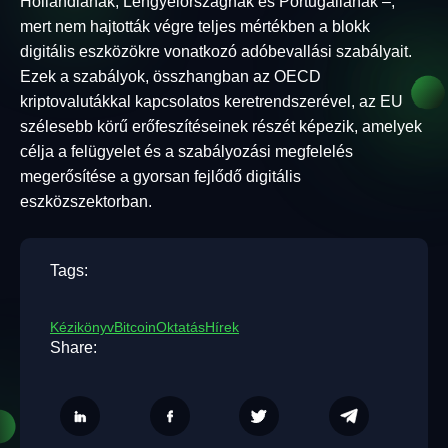
Hollandiának, Lengyelországnak és Portugáliának –,
mert nem hajtották végre teljes mértékben a blokk
digitális eszközökre vonatkozó adóbevallási szabályait.
Ezek a szabályok, összhangban az OECD
kriptovalutákkal kapcsolatos keretrendszerével, az EU
szélesebb körű erőfeszítéseinek részét képezik, amelyek
célja a felügyelet és a szabályozási megfelelés
megerősítése a gyorsan fejlődő digitális
eszközszektorban.
Tags:
Kézikönyv
Bitcoin
Oktatás
Hírek
Share: