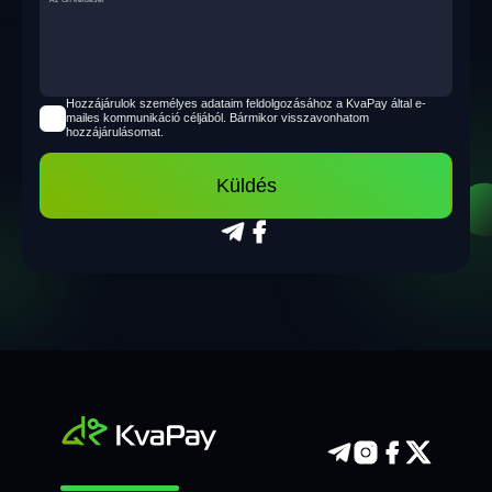
Hozzájárulok személyes adataim feldolgozásához a KvaPay által e-
mailes kommunikáció céljából. Bármikor visszavonhatom
hozzájárulásomat.
Küldés