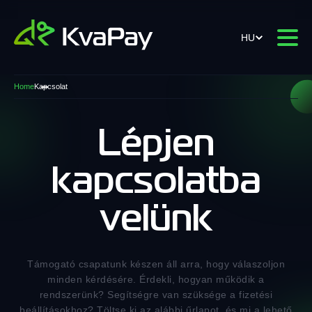
HU
Home
Kapcsolat
Lépjen
kapcsolatba
velünk
Támogató csapatunk készen áll arra, hogy válaszoljon
minden kérdésére. Érdekli, hogyan működik a
rendszerünk? Segítségre van szüksége a fizetési
beállításokhoz? Töltse ki az alábbi űrlapot, és mi a lehető