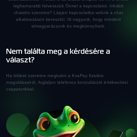
leghamarabb felvesszük Önnel a kapcsolatot. Inkább
chatelni szeretne? Lépjen kapcsolatba velünk a chat
alkalmazáson keresztül. Itt vagyunk, hogy mindent
elmagyarázzunk és megkönnyítsük.
Nem találta meg a kérdésére a
választ?
Ha többet szeretne megtudni a KvaPay fizetési
megoldásairól, foglaljon telefonos konzultációt értékesítési
csapatunkkal.