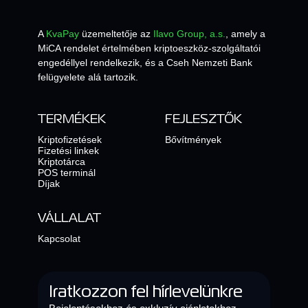
A
KvaPay
üzemeltetője az
Ilavo Group, a.s.
, amely a
MiCA rendelet értelmében kriptoeszköz-szolgáltatói
engedéllyel rendelkezik, és a Cseh Nemzeti Bank
felügyelete alá tartozik.
TERMÉKEK
FEJLESZTŐK
Kriptofizetések
Bővítmények
Fizetési linkek
Kriptotárca
POS terminál
Díjak
VÁLLALAT
Kapcsolat
Iratkozzon fel hírlevelünkre