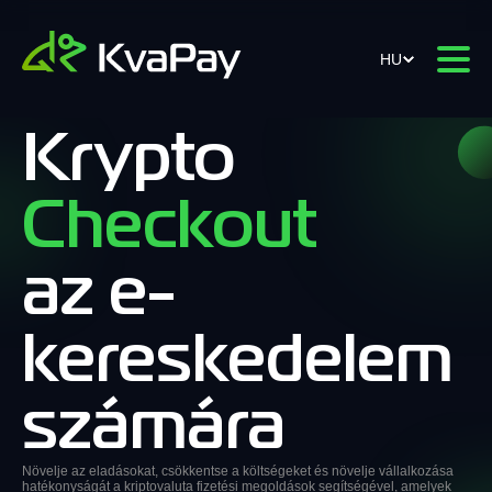
HU
Krypto
Checkout
az e-
kereskedelem
számára
Növelje az eladásokat, csökkentse a költségeket és növelje vállalkozása
hatékonyságát a kriptovaluta fizetési megoldások segítségével, amelyek