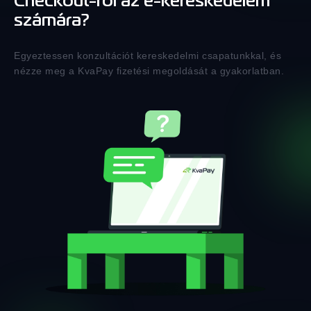
Checkout-ról az e-kereskedelem
számára?
Egyeztessen konzultációt kereskedelmi csapatunkkal, és
nézze meg a KvaPay fizetési megoldását a gyakorlatban.