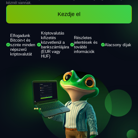
kéznél vannak.
Kezdje el
Kriptovalutás 
Elfogadunk 
kifizetés 
Részletes 
Bitcoin-t és 
közvetlenül a 
jelentések és 
szinte minden 
Alacsony díjak
bankszámlájára 
további 
népszerű 
(EUR vagy 
információk
kriptovalutát
HUF)