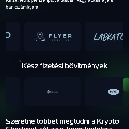
Kifizetheti a pénzt kriptovalutában, vagy átutalhatja a
bankszámlájára.
Kész fizetési bővítmények
Szeretne többet megtudni a Krypto