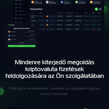
Mindenre kiterjedő megoldás
kriptovaluta fizetések
feldolgozására az Ön szolgálatában
Próbálja ki termékeinket, amelyek az ügyfeleink igényei
szerint készültek.