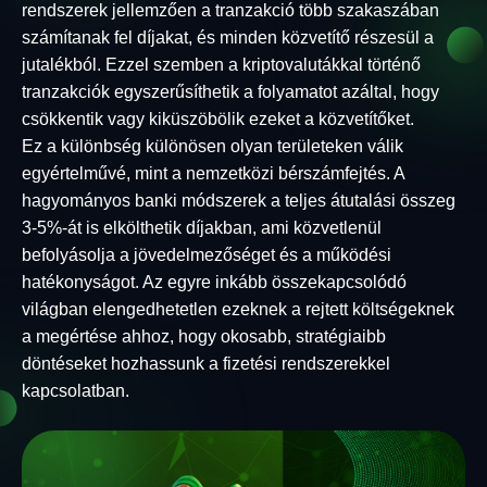
rendszerek jellemzően a tranzakció több szakaszában
számítanak fel díjakat, és minden közvetítő részesül a
jutalékból. Ezzel szemben a kriptovalutákkal történő
tranzakciók egyszerűsíthetik a folyamatot azáltal, hogy
csökkentik vagy kiküszöbölik ezeket a közvetítőket.
Ez a különbség különösen olyan területeken válik
egyértelművé, mint a nemzetközi bérszámfejtés. A
hagyományos banki módszerek a teljes átutalási összeg
3-5%-át is elkölthetik díjakban, ami közvetlenül
befolyásolja a jövedelmezőséget és a működési
hatékonyságot. Az egyre inkább összekapcsolódó
világban elengedhetetlen ezeknek a rejtett költségeknek
a megértése ahhoz, hogy okosabb, stratégiaibb
döntéseket hozhassunk a fizetési rendszerekkel
kapcsolatban.