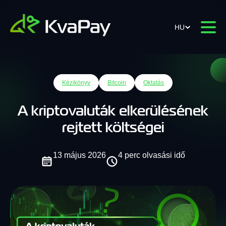
HU
Kézikönyv
Bitcoin
Oktatás
A kriptovaluták elkerülésének
rejtett költségei
13 május 2026
4 perc olvasási idő