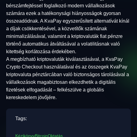
bérszámfejtéssel foglalkozó modern vállalkozások
számára ezek a hatékonysági hiányosságok gyorsan
összeadódnak. A KvaPay egyszerűsített alternatívát kínál
a díjak csökkentésével, a közvetítők számának
minimalizálásával, valamint a kriptovaluták fiat pénzre
történő automatikus átváltásával a volatilitásnak való
kitettség korlátozása érdekében.
A megbízható kriptovaluták kiválasztásával, a KvaPay
Crypto Checkout használatával és az összegek KvaPay
kriptovaluta pénztárcában való biztonságos tárolásával a
vállalkozások magabiztosan elkezdhetik a digitális
fizetések elfogadását – felkészülve a globális
kereskedelem jövőjére.
Tags:
Kézikönyv
Bitcoin
Oktatás