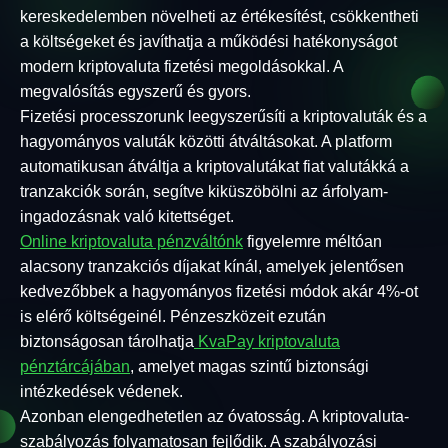
kereskedelemben növelheti az értékesítést, csökkentheti
a költségeket és javíthatja a működési hatékonyságot
modern kriptovaluta fizetési megoldásokkal. A
megvalósítás egyszerű és gyors.
Fizetési processzorunk leegyszerűsíti a kriptovaluták és a
hagyományos valuták közötti átváltásokat. A platform
automatikusan átváltja a kriptovalutákat fiat valutákká a
tranzakciók során, segítve kiküszöbölni az árfolyam-
ingadozásnak való kitettséget.
Online kriptovaluta pénzváltónk
figyelemre méltóan
alacsony tranzakciós díjakat kínál, amelyek jelentősen
kedvezőbbek a hagyományos fizetési módok akár 4%-ot
is elérő költségeinél. Pénzeszközeit ezután
biztonságosan tárolhatja
KvaPay kriptovaluta
pénztárcájában
, amelyet magas szintű biztonsági
intézkedések védenek.
Azonban elengedhetetlen az óvatosság. A kriptovaluta-
szabályozás folyamatosan fejlődik. A szabályozási