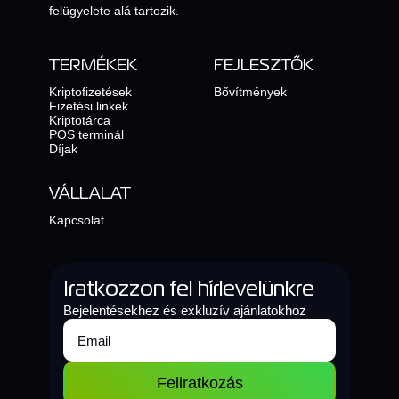
felügyelete alá tartozik.
TERMÉKEK
FEJLESZTŐK
Kriptofizetések
Bővítmények
Fizetési linkek
Kriptotárca
POS terminál
Díjak
VÁLLALAT
Kapcsolat
Iratkozzon fel hírlevelünkre
Bejelentésekhez és exkluzív ajánlatokhoz
Feliratkozás