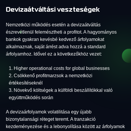
Devizaátváltási veszteségek
Nemzetközi működés esetén a devizaátváltás
észrevétlenül felemésztheti a profitot. A hagyományos
bankok gyakran kevésbé kedvező árfolyamokat
alkalmaznak, saját árrést adva hozzá a standard
árfolyamhoz. Idővel ez a következőkhöz vezet:
Higher operational costs for global businesses
Csökkenő profitmarzsok a nemzetközi
értékesítéseknél
Növekvő költségek a külföldi beszállítókkal való
együttműködés során
A devizaárfolyamok volatilitása egy újabb
bizonytalansági réteget teremt. A tranzakció
kezdeményezése és a lebonyolítása között az árfolyamok