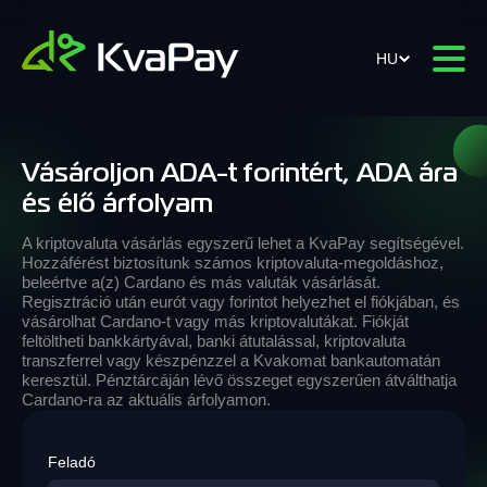
HU
Vásároljon ADA-t forintért, ADA ára
és élő árfolyam
A kriptovaluta vásárlás egyszerű lehet a KvaPay segítségével.
Hozzáférést biztosítunk számos kriptovaluta-megoldáshoz,
beleértve a(z) Cardano és más valuták vásárlását.
Regisztráció után eurót vagy forintot helyezhet el fiókjában, és
vásárolhat Cardano-t vagy más kriptovalutákat. Fiókját
feltöltheti bankkártyával, banki átutalással, kriptovaluta
transzferrel vagy készpénzzel a Kvakomat bankautomatán
keresztül. Pénztárcáján lévő összeget egyszerűen átválthatja
Cardano-ra az aktuális árfolyamon.
Feladó