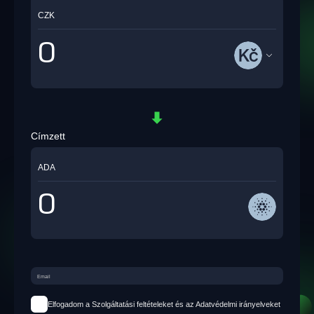
CZK
Címzett
ADA
Elfogadom a Szolgáltatási feltételeket és az Adatvédelmi irányelveket