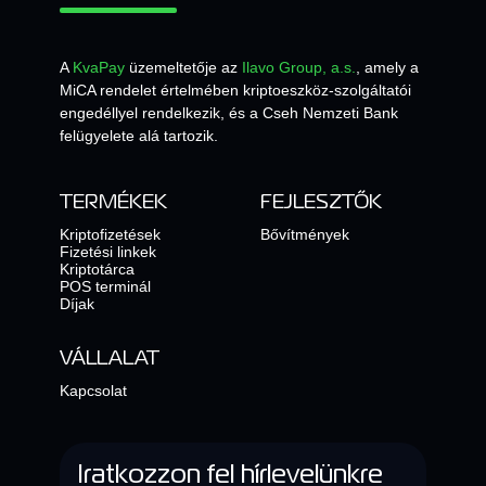
A
KvaPay
üzemeltetője az
Ilavo Group, a.s.
, amely a
MiCA rendelet értelmében kriptoeszköz-szolgáltatói
engedéllyel rendelkezik, és a Cseh Nemzeti Bank
felügyelete alá tartozik.
TERMÉKEK
FEJLESZTŐK
Kriptofizetések
Bővítmények
Fizetési linkek
Kriptotárca
POS terminál
Díjak
VÁLLALAT
Kapcsolat
Iratkozzon fel hírlevelünkre