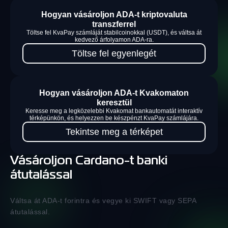
Hogyan vásároljon ADA-t kriptovaluta
transzferrel
Töltse fel KvaPay számláját stabilcoinokkal (USDT), és váltsa át
kedvező árfolyamon ADA-ra.
Töltse fel egyenlegét
Hogyan vásároljon ADA-t Kvakomaton
keresztül
Keresse meg a legközelebbi Kvakomat bankautomatát interaktív
térképünkön, és helyezzen be készpénzt KvaPay számlájára.
Tekintse meg a térképet
Vásároljon Cardano-t banki
átutalással
Váltsa át ADA-t forintra és vegye ki SWIFT vagy SEPA
átutalással.