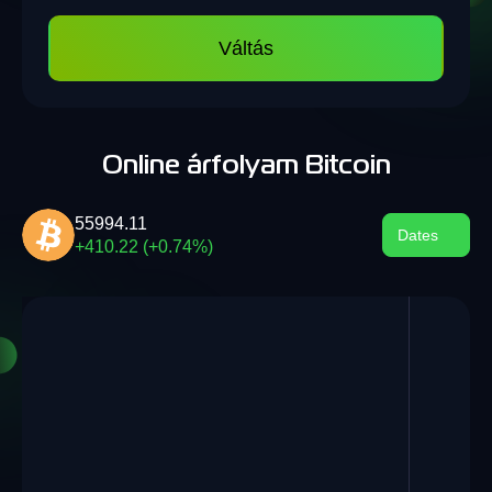
Váltás
Online árfolyam Bitcoin
55994.11
Dates
+410.22 (+0.74%)