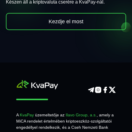
Készen áll a kriptovaluta cserére a KvaPay-nál.
Kezdje el most
A
KvaPay
üzemeltetője az
Ilavo Group, a.s.
, amely a
MiCA rendelet értelmében kriptoeszköz-szolgáltatói
engedéllyel rendelkezik, és a Cseh Nemzeti Bank