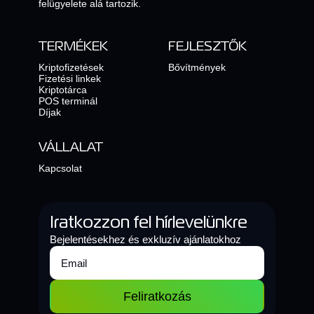
felügyelete alá tartozik.
TERMÉKEK
FEJLESZTŐK
Kriptofizetések
Bővítmények
Fizetési linkek
Kriptotárca
POS terminál
Díjak
VÁLLALAT
Kapcsolat
Iratkozzon fel hírlevelünkre
Bejelentésekhez és exkluzív ajánlatokhoz
Feliratkozás