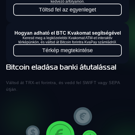
kedvező árfolyamon.
Töltsd fel az egyenleget
Hogyan adható el BTC Kvakomat segítségével
Keresd meg a legközelebbi Kvakomat ATM-et interaktív
térképünkön, és váltsd át Bitcoin forintra KvaPay számládról.
Térkép megtekintése
Bitcoin eladása banki átutalással
Váltsd át TRX-et forintra, és vedd fel SWIFT vagy SEPA
útján.