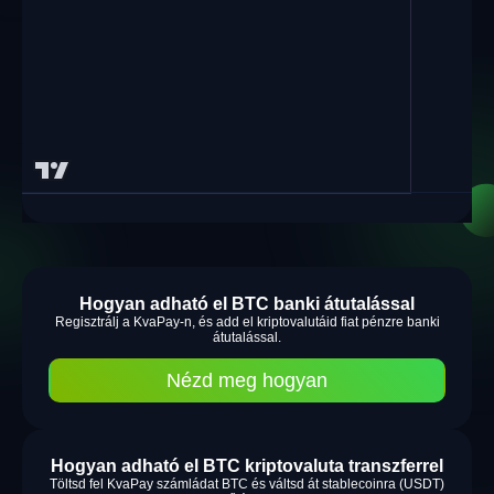
Hogyan adható el BTC banki átutalással
Regisztrálj a KvaPay-n, és add el kriptovalutáid fiat pénzre banki
átutalással.
Nézd meg hogyan
Hogyan adható el BTC kriptovaluta transzferrel
Töltsd fel KvaPay számládat BTC és váltsd át stablecoinra (USDT)