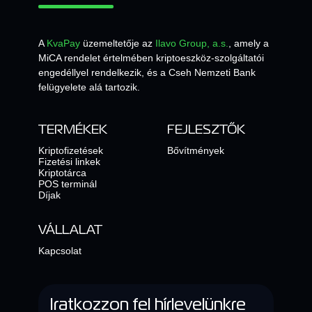
A
KvaPay
üzemeltetője az
Ilavo Group, a.s.
, amely a
MiCA rendelet értelmében kriptoeszköz-szolgáltatói
engedéllyel rendelkezik, és a Cseh Nemzeti Bank
felügyelete alá tartozik.
TERMÉKEK
FEJLESZTŐK
Kriptofizetések
Bővítmények
Fizetési linkek
Kriptotárca
POS terminál
Díjak
VÁLLALAT
Kapcsolat
Iratkozzon fel hírlevelünkre