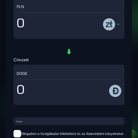
PLN
Címzett
DOGE
Elfogadom a Szolgáltatási feltételeket és az Adatvédelmi irányelveket