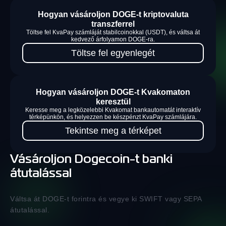
Hogyan vásároljon DOGE-t kriptovaluta
transzferrel
Töltse fel KvaPay számláját stabilcoinokkal (USDT), és váltsa át
kedvező árfolyamon DOGE-ra.
Töltse fel egyenlegét
Hogyan vásároljon DOGE-t Kvakomaton
keresztül
Keresse meg a legközelebbi Kvakomat bankautomatát interaktív
térképünkön, és helyezzen be készpénzt KvaPay számlájára.
Tekintse meg a térképet
Vásároljon Dogecoin-t banki
átutalással
Váltsa át DOGE-t forintra és vegye ki SWIFT vagy SEPA
átutalással.