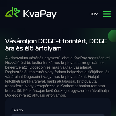
HU
Vásároljon DOGE-t forintért, DOGE
ára és élő árfolyam
A kriptovaluta vásárlás egyszerű lehet a KvaPay segítségével.
Hozzáférést biztosítunk számos kriptovaluta-megoldáshoz,
beleértve a(z) Dogecoin és más valuták vásárlását.
Regisztráció után eurót vagy forintot helyezhet el fiókjában, és
vásárolhat Dogecoin-t vagy más kriptovalutákat. Fiókját
feltöltheti bankkártyával, banki átutalással, kriptovaluta
transzferrel vagy készpénzzel a Kvakomat bankautomatán
keresztül. Pénztárcáján lévő összeget egyszerűen átválthatja
Dogecoin-ra az aktuális árfolyamon.
Feladó