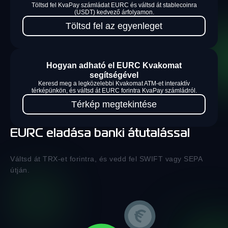
Töltsd fel KvaPay számládat EURC és váltsd át stablecoinra
(USDT) kedvező árfolyamon.
Töltsd fel az egyenleget
Hogyan adható el EURC Kvakomat
segítségével
Keresd meg a legközelebbi Kvakomat ATM-et interaktív
térképünkön, és váltsd át EURC forintra KvaPay számládról.
Térkép megtekintése
EURC eladása banki átutalással
Váltsd át TRX-et forintra, és vedd fel SWIFT vagy SEPA
útján.