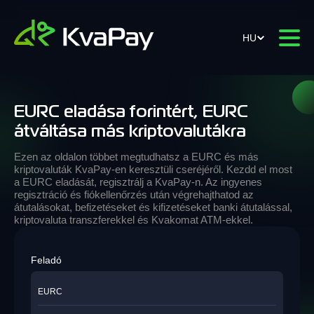
HU
EURC eladása forintért, EURC
átváltása más kriptovalutákra
Ezen az oldalon többet megtudhatsz a EURC és más
kriptovaluták KvaPay-en keresztüli cseréjéről. Kezdd el most
a EURC eladását, regisztrálj a KvaPay-n. Az ingyenes
regisztráció és fiókellenőrzés után végrehajthatod az
átutalásokat, befizetéseket és kifizetéseket banki átutalással,
kriptovaluta transzferekkel és Kvakomat ATM-ekkel.
Feladó
EURC