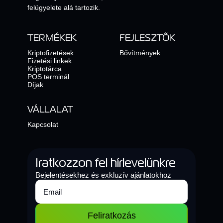
felügyelete alá tartozik.
TERMÉKEK
FEJLESZTŐK
Kriptofizetések
Bővítmények
Fizetési linkek
Kriptotárca
POS terminál
Díjak
VÁLLALAT
Kapcsolat
Iratkozzon fel hírlevelünkre
Bejelentésekhez és exkluzív ajánlatokhoz
Feliratkozás