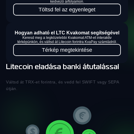
kedvező árfolyamon.
Töltsd fel az egyenleget
Hogyan adható el LTC Kvakomat segítségével
Keresd meg a legközelebbi Kvakomat ATM-et interaktív
térképünkön, és váltsd át Litecoin forintra KvaPay számládról.
Térkép megtekintése
Litecoin eladása banki átutalással
Váltsd át TRX-et forintra, és vedd fel SWIFT vagy SEPA
útján.