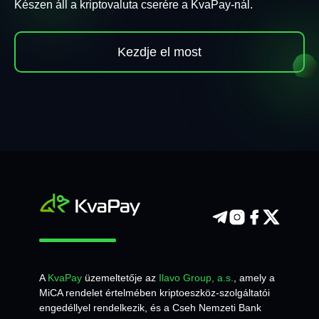
Készen áll a kriptovaluta cserére a KvaPay-nál.
Kezdje el most
A
KvaPay
üzemeltetője az
Ilavo Group, a.s.
, amely a
MiCA rendelet értelmében kriptoeszköz-szolgáltatói
engedéllyel rendelkezik, és a Cseh Nemzeti Bank