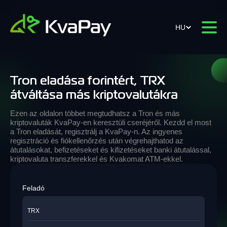
HU
Tron eladása forintért, TRX
átváltása más kriptovalutákra
Ezen az oldalon többet megtudhatsz a Tron és más
kriptovaluták KvaPay-en keresztüli cseréjéről. Kezdd el most
a Tron eladását, regisztrálj a KvaPay-n. Az ingyenes
regisztráció és fiókellenőrzés után végrehajthatod az
átutalásokat, befizetéseket és kifizetéseket banki átutalással,
kriptovaluta transzferekkel és Kvakomat ATM-ekkel.
Feladó
TRX