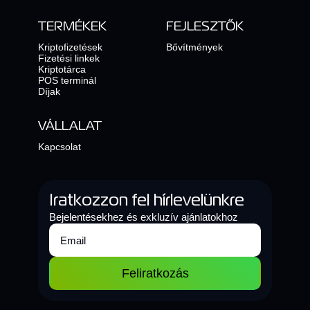
TERMÉKEK
FEJLESZTŐK
Kriptofizetések
Bővítmények
Fizetési linkek
Kriptotárca
POS terminál
Díjak
VÁLLALAT
Kapcsolat
Iratkozzon fel hírlevelünkre
Bejelentésekhez és exkluzív ajánlatokhoz
Feliratkozás