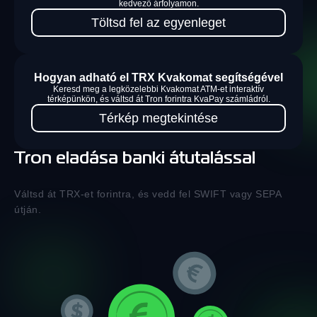
kedvező árfolyamon.
Töltsd fel az egyenleget
Hogyan adható el TRX Kvakomat segítségével
Keresd meg a legközelebbi Kvakomat ATM-et interaktív
térképünkön, és váltsd át Tron forintra KvaPay számládról.
Térkép megtekintése
Tron eladása banki átutalással
Váltsd át TRX-et forintra, és vedd fel SWIFT vagy SEPA
útján.