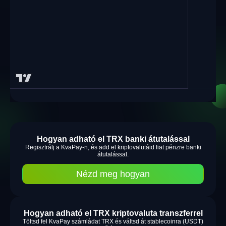
Hogyan adható el TRX banki átutalással
Regisztrálj a KvaPay-n, és add el kriptovalutáid fiat pénzre banki
átutalással.
Nézd meg hogyan
Hogyan adható el TRX kriptovaluta transzferrel
Töltsd fel KvaPay számládat TRX és váltsd át stablecoinra (USDT)