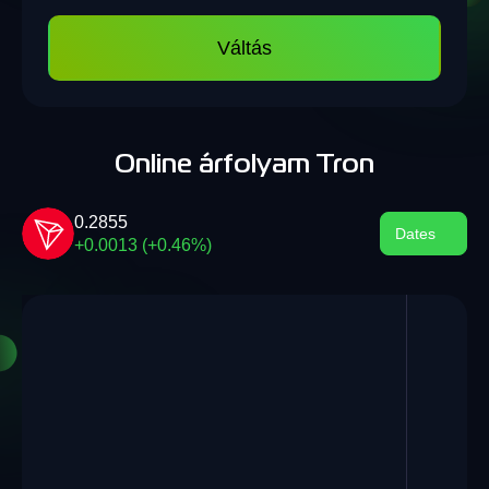
Váltás
Online árfolyam Tron
0.2855
Dates
+0.0013 (+0.46%)