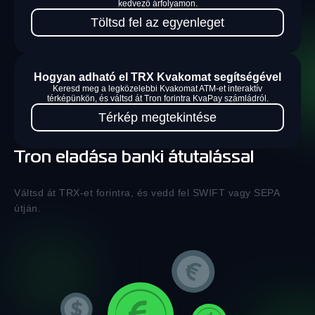
kedvező árfolyamon.
Töltsd fel az egyenleget
Hogyan adható el TRX Kvakomat segítségével
Keresd meg a legközelebbi Kvakomat ATM-et interaktív
térképünkön, és váltsd át Tron forintra KvaPay számládról.
Térkép megtekintése
Tron eladása banki átutalással
Váltsd át TRX-et forintra, és vedd fel SWIFT vagy SEPA
útján.