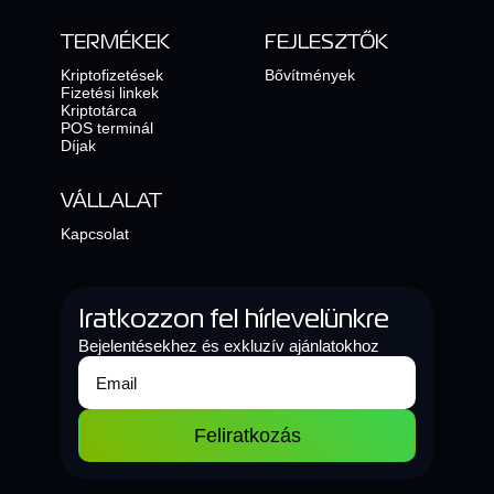
TERMÉKEK
FEJLESZTŐK
Kriptofizetések
Bővítmények
Fizetési linkek
Kriptotárca
POS terminál
Díjak
VÁLLALAT
Kapcsolat
Iratkozzon fel hírlevelünkre
Bejelentésekhez és exkluzív ajánlatokhoz
Feliratkozás