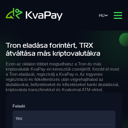
HU
Tron eladása forintért, TRX
átváltása más kriptovalutákra
Ezen az oldalon többet megtudhatsz a Tron és más
kriptovaluták KvaPay-en keresztüli cseréjéről. Kezdd el most
a Tron eladását, regisztrálj a KvaPay-n. Az ingyenes
regisztráció és fiókellenőrzés után végrehajthatod az
átutalásokat, befizetéseket és kifizetéseket banki átutalással,
kriptovaluta transzferekkel és Kvakomat ATM-ekkel.
Feladó
TRX