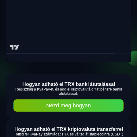
Hogyan adható el TRX banki átutalással
Regisztrálj a KvaPay-n, és add el kriptovalutáid fiat pénzre banki
átutalással.
Nézd meg hogyan
Hogyan adható el TRX kriptovaluta transzferrel
Töltsd fel KvaPay számládat TRX és váltsd át stablecoinra (USDT)