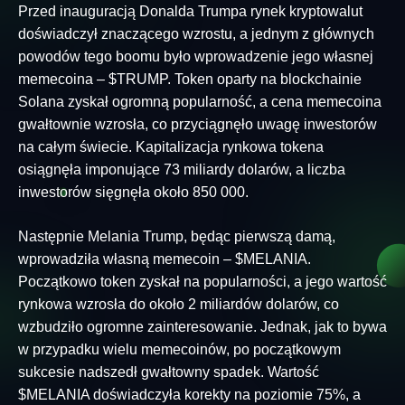
Przed inauguracją Donalda Trumpa rynek kryptowalut
doświadczył znaczącego wzrostu, a jednym z głównych
powodów tego boomu było wprowadzenie jego własnej
memecoina – $TRUMP. Token oparty na blockchainie
Solana zyskał ogromną popularność, a cena memecoina
gwałtownie wzrosła, co przyciągnęło uwagę inwestorów
na całym świecie. Kapitalizacja rynkowa tokena
osiągnęła imponujące 73 miliardy dolarów, a liczba
inwestorów sięgnęła około 850 000.
Następnie Melania Trump, będąc pierwszą damą,
wprowadziła własną memecoin – $MELANIA.
Początkowo token zyskał na popularności, a jego wartość
rynkowa wzrosła do około 2 miliardów dolarów, co
wzbudziło ogromne zainteresowanie. Jednak, jak to bywa
w przypadku wielu memecoinów, po początkowym
sukcesie nadszedł gwałtowny spadek. Wartość
$MELANIA doświadczyła korekty na poziomie 75%, a