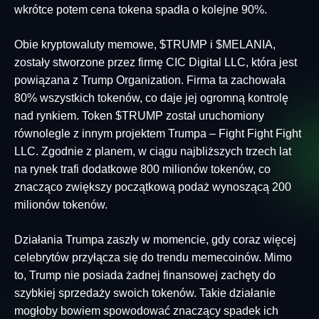
wkrótce potem cena tokena spadła o kolejne 90%.
Obie kryptowaluty memowe, $TRUMP i $MELANIA,
zostały stworzone przez firmę CIC Digital LLC, która jest
powiązana z Trump Organization. Firma ta zachowała
80% wszystkich tokenów, co daje jej ogromną kontrolę
nad rynkiem. Token $TRUMP został uruchomiony
równolegle z innym projektem Trumpa – Fight Fight Fight
LLC. Zgodnie z planem, w ciągu najbliższych trzech lat
na rynek trafi dodatkowe 800 milionów tokenów, co
znacząco zwiększy początkową podaż wynoszącą 200
milionów tokenów.
Działania Trumpa zaszły w momencie, gdy coraz więcej
celebrytów przyłącza się do trendu memecoinów. Mimo
to, Trump nie posiada żadnej finansowej zachęty do
szybkiej sprzedaży swoich tokenów. Takie działanie
mogłoby bowiem spowodować znaczący spadek ich