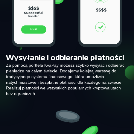
Wysyłanie i odbieranie płatności
Za pomocą portfela KvaPay możesz szybko wysyłać i odbierać
pieniądze na całym świecie. Dodajemy kolejną warstwę do
tradycyjnego systemu finansowego, która umożliwia
natychmiastowe i bezpłatne płatności dla każdego na świecie.
Realizuj płatności we wszystkich popularnych kryptowalutach
bez ograniczeń.