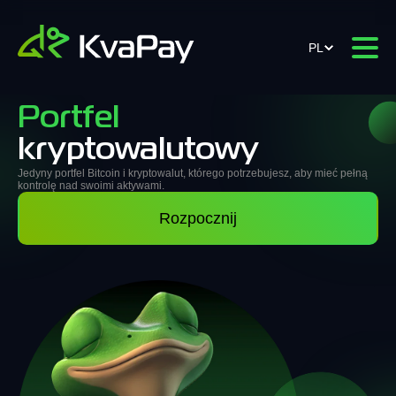
PL
Portfel
kryptowalutowy
Jedyny portfel Bitcoin i kryptowalut, którego potrzebujesz, aby mieć pełną
kontrolę nad swoimi aktywami.
Rozpocznij