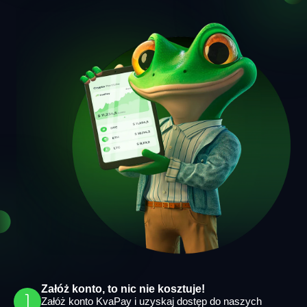
Załóż konto, to nic nie kosztuje!
1
Załóż konto KvaPay i uzyskaj dostęp do naszych