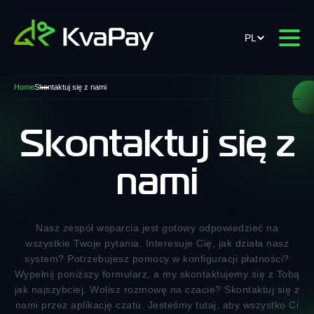
PL
Home
Skontaktuj się z nami
Skontaktuj się z
nami
Nasz zespół wsparcia jest gotowy odpowiedzieć na
wszystkie Twoje pytania. Interesuje Cię, jak działa nasz
system? Potrzebujesz pomocy w konfiguracji płatności?
Wypełnij poniższy formularz, a my skontaktujemy się z Tobą
jak najszybciej. Wolisz rozmowę na czacie? Skontaktuj się z
nami przez aplikację czatu. Jesteśmy tutaj, aby wszystko Ci