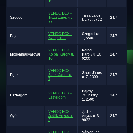
19
VENDO BOX -
Tisza Lajos
Szeged
Tisza Lajos krt.
24/7
krt. 77, 6722
77
VENDO BOX -
Szegedi út
Baja
24/7
Szegedi út
1, 6500
VENDO BOX -
Kolbai
Mosonmagyaróvár
Kolbai Károly u.
Károly u. 10,
24/7
10
9200
VENDO BOX -
Szent János
Eger
Szent János u.
24/7
u. 7, 3300
7
Bajcsy-
VENDO BOX -
Esztergom
Zsilinszky u.
24/7
Esztergom
1, 2500
VENDO BOX -
Jedlik
Győr
Jedlik Ányos u.
Ányos u. 3,
24/7
3
9022
VENDO BOX -
Várkerület