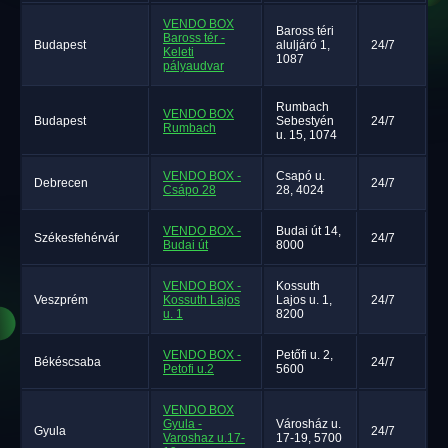
VENDO BOX
Baross téri
Baross tér -
Budapest
aluljáró 1,
24/7
Keleti
1087
pályaudvar
Rumbach
VENDO BOX
Budapest
Sebestyén
24/7
Rumbach
u. 15, 1074
VENDO BOX -
Csapó u.
Debrecen
24/7
Csápo 28
28, 4024
VENDO BOX -
Budai út 14,
Székesfehérvár
24/7
Budai út
8000
VENDO BOX -
Kossuth
Veszprém
Kossuth Lajos
Lajos u. 1,
24/7
u. 1
8200
VENDO BOX -
Petőfi u. 2,
Békéscsaba
24/7
Petofi u.2
5600
VENDO BOX
Gyula -
Városház u.
Gyula
24/7
Varoshaz u.17-
17-19, 5700