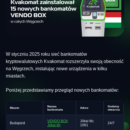
W styczniu 2025 roku sieć bankomatów
kryptowalutowych Kvakomat rozszerzyła swoją obecność
na Węgrzech, instalując nowe urządzenia w kilku
miastach.
Poniżej przedstawiamy przegląd nowych bankomatów:
Nazwa
Godziny
Miasto
Adres
bankomatu
otwarcia
VENDO BOX
Jókai tér,
Budapest
24/7
Jókai tér
1061