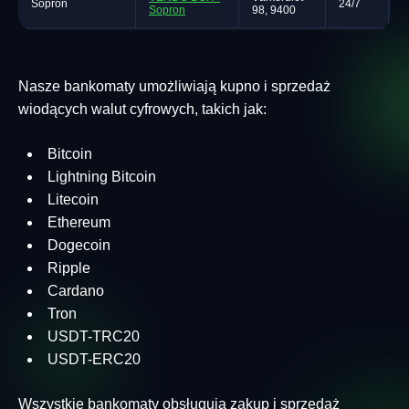
Sopron
24/7
Sopron
98, 9400
Nasze bankomaty umożliwiają kupno i sprzedaż
wiodących walut cyfrowych, takich jak:
Bitcoin
Lightning Bitcoin
Litecoin
Ethereum
Dogecoin
Ripple
Cardano
Tron
USDT-TRC20
USDT-ERC20
Wszystkie bankomaty obsługują zakup i sprzedaż