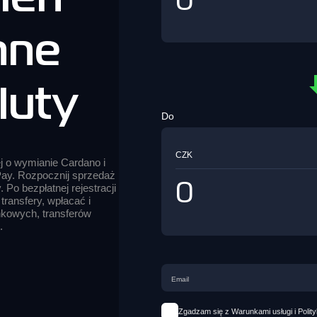
nne
luty
Do
CZK
ej o wymianie Cardano i
ay. Rozpocznij sprzedaż
 Po bezpłatnej rejestracji
transfery, wpłacać i
kowych, transferów
.
Zgadzam się z Warunkami usługi i Polit