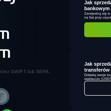
Jak sprze
bankowym
Zarejestruj się 
na fiat przy uży
em
ym
Jak sprze
transferów
przez SWIFT lub SEPA.
Doładuj swoje ko
stablecoin (USDT