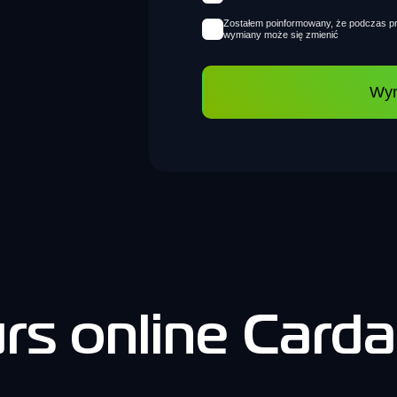
Zostałem poinformowany, że podczas pr
wymiany może się zmienić
Wy
rs online Card