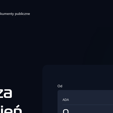
kumenty publiczne
ortfel kryptowalutowy
Krypto wtyczki e-commerce dl
Blog
Lin
Twojej strony z kasą
dno miejsce na wszystkie Twoje
Najnowsze wiadomości o
Stwó
yptowaluty. Przechowuj i zarządzaj
kryptowalutach
wyśl
Rozwiązania integracyjne do
oimi aktywami fiatowymi i
przetwarzania płatności
yptowalutowymi w portfelu.
kryptowalutowych
i
Bezpieczeństwo
Od
Sie
Dowiedz się wszystkiego o
za
Giełda kryptowalut
zabezpieczeniach KvaPay
Bezpr
Giełda kryptowalut
Twojej
ADA
szybk
ień