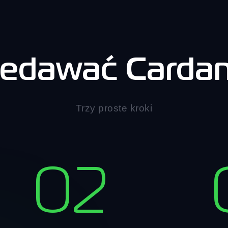
zedawać Cardan
Trzy proste kroki
02