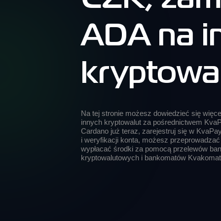
ADA na i
kryptowa
Na tej stronie możesz dowiedzieć się więc
innych kryptowalut za pośrednictwem KvaP
Cardano już teraz, zarejestruj się w KvaPay.
i weryfikacji konta, możesz przeprowadzać 
wypłacać środki za pomocą przelewów ban
kryptowalutowych i bankomatów Kvakomat