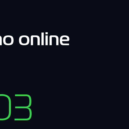
o online
03