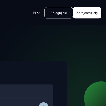
PL
Zaloguj się
Zarejestruj się
a
ki płatności
rz link płatniczy w mgnieniu oka,
ij go i odbieraj płatności.
ć urządzeń Bitcoin Kvakomat
oblemowa wypłata gotówki w
 okolicy. Prosto, bezpiecznie,
o, kvak.