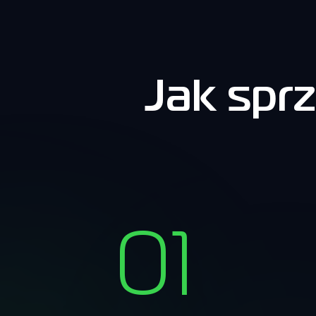
Jak spr
01