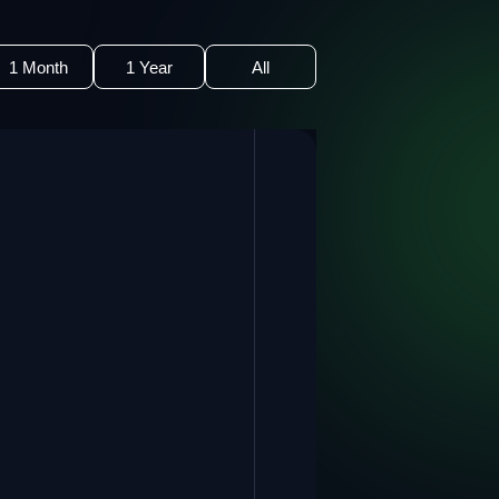
1 Month
1 Year
All