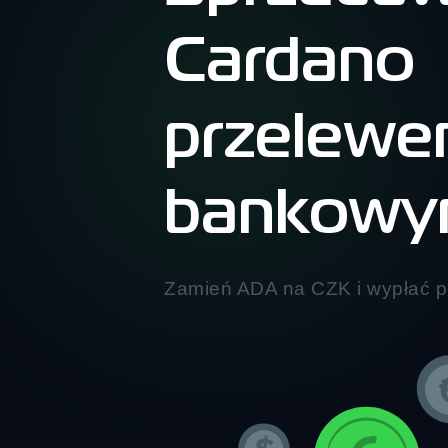
Cardano
przelew
bankow
Zamień ADA na CZK i wypłać 