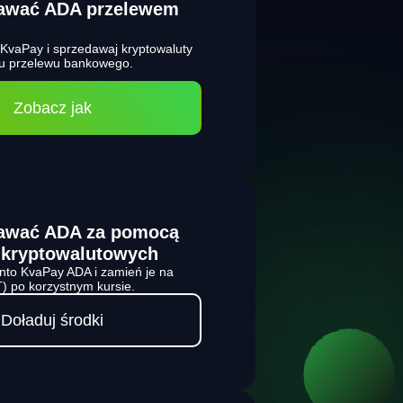
dawać ADA przelewem
w KvaPay i sprzedawaj kryptowaluty
ciu przelewu bankowego.
Zobacz jak
dawać ADA za pomocą
 kryptowalutowych
nto KvaPay ADA i zamień je na
) po korzystnym kursie.
Doładuj środki