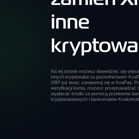
inne
kryptowa
Na tej stronie możesz dowiedzieć się więc
innych kryptowalut za pośrednictwem KvaP
XRP już teraz, zarejestruj się w KvaPay. Po 
weryfikacji konta, możesz przeprowadzać tr
wypłacać środki za pomocą przelewów ban
kryptowalutowych i bankomatów Kvakomat