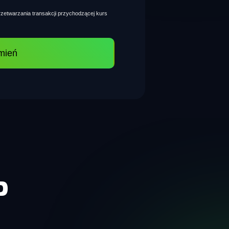
zetwarzania transakcji przychodzącej kurs
mień
P