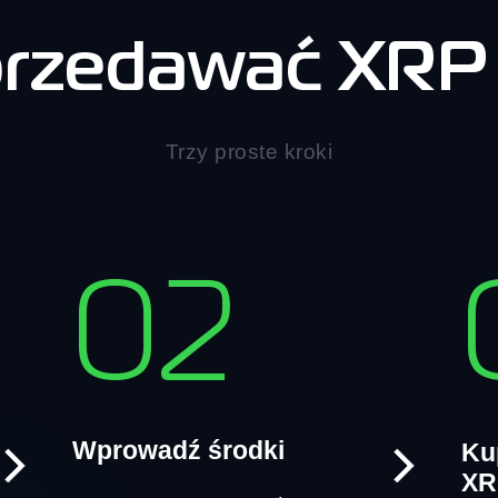
przedawać XRP 
Trzy proste kroki
02
Wprowadź środki
Ku
XR