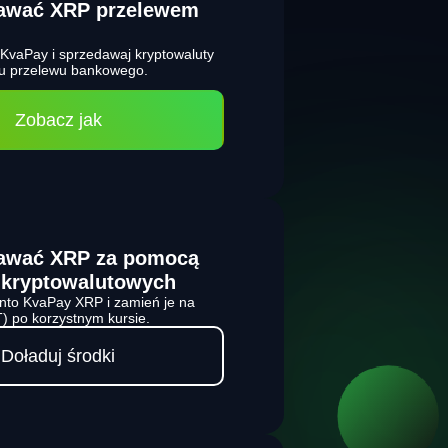
dawać XRP przelewem
w KvaPay i sprzedawaj kryptowaluty
ciu przelewu bankowego.
Zobacz jak
dawać XRP za pomocą
 kryptowalutowych
onto KvaPay XRP i zamień je na
) po korzystnym kursie.
Doładuj środki