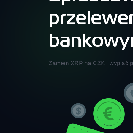
przelew
bankow
Zamień XRP na CZK i wypłać 