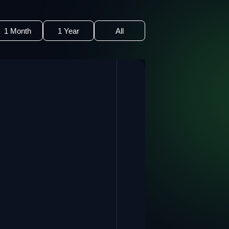
1 Month
1 Year
All