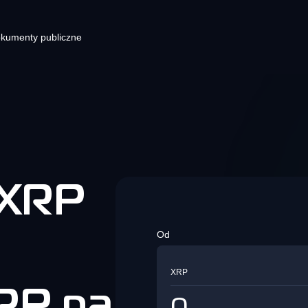
kumenty publiczne
ortfel kryptowalutowy
Krypto wtyczki e-commerce dl
Blog
Lin
Twojej strony z kasą
dno miejsce na wszystkie Twoje
Najnowsze wiadomości o
Stwó
yptowaluty. Przechowuj i zarządzaj
kryptowalutach
wyśl
Rozwiązania integracyjne do
oimi aktywami fiatowymi i
przetwarzania płatności
yptowalutowymi w portfelu.
kryptowalutowych
 XRP
i
Bezpieczeństwo
Od
Sie
Dowiedz się wszystkiego o
Giełda kryptowalut
zabezpieczeniach KvaPay
Bezpr
Giełda kryptowalut
Twojej
XRP
szybk
RP na