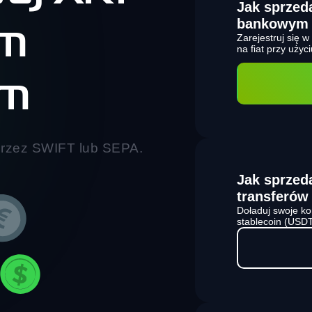
Jak sprze
bankowym
em
Zarejestruj się 
na fiat przy uży
ym
przez SWIFT lub SEPA.
Jak sprze
transferów
Doładuj swoje k
stablecoin (USDT