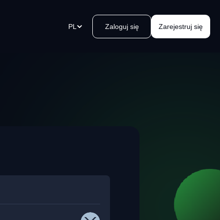
PL
Zaloguj się
Zarejestruj się
a
ki płatności
rz link płatniczy w mgnieniu oka,
ij go i odbieraj płatności.
ć urządzeń Bitcoin Kvakomat
oblemowa wypłata gotówki w
 okolicy. Prosto, bezpiecznie,
o, kvak.