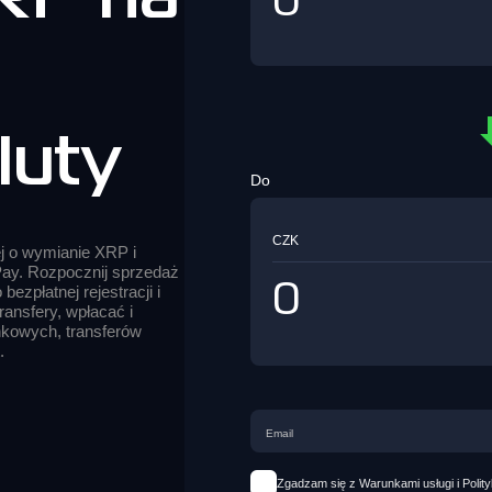
luty
Do
CZK
ej o wymianie XRP i
ay. Rozpocznij sprzedaż
bezpłatnej rejestracji i
ansfery, wpłacać i
kowych, transferów
.
Zgadzam się z Warunkami usługi i Polit