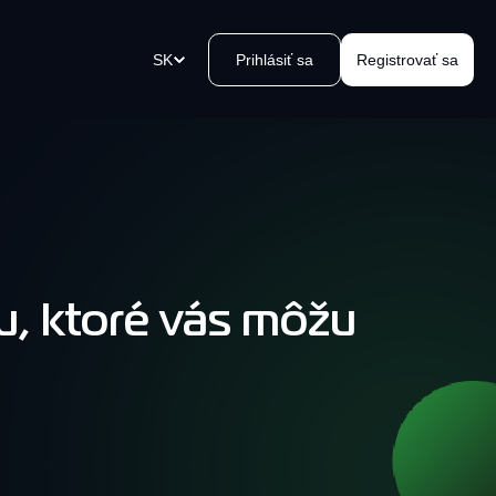
SK
Prihlásiť sa
Registrovať sa
u
atobné odkazy
vorte platobný odkaz v okamihu,
lite ho a prijmite platby.
, ktoré vás môžu
 Kvakomat Bitcoin zariadení
oblémový výber hotovosti vo
blízkosti. Jednoducho, bezpečne,
, kvak.