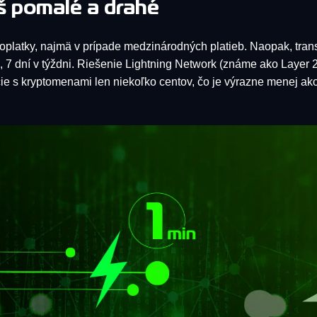
iš pomalé a drahé
oplatky, najmä v prípade medzinárodných platieb. Naopak, tran
e, 7 dní v týždni. Riešenie Lightning Network (známe ako Layer 
ie s kryptomenami len niekoľko centov, čo je výrazne menej ako