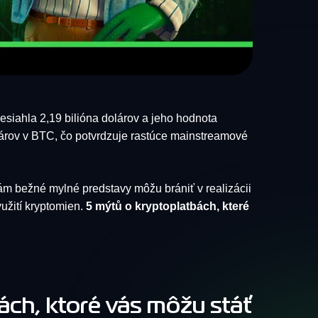
presiahla 2,19 bilióna dolárov a jeho hodnota
olárov v BTC, čo potvrdzuje rastúce mainstreamové
 vám bežné mylné predstavy môžu brániť v realizácii
užití kryptomien.
5 mýtů o kryptoplatbách, které
ách, ktoré vás môžu stáť