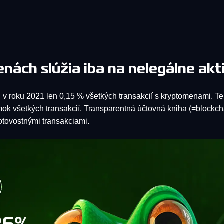
ách slúžia iba na nelegálne akt
i v roku 2021 len 0,15 % všetkých transakcií s kryptomenami. Te
lomok všetkých transakcií. Transparentná účtovná kniha (=blockc
otovostnými transakciami.