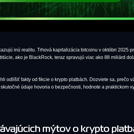
kazujú inú realitu. Trhová kapitalizácia bitcoinu v októbri 2025 
itúcie, ako je BlackRock, teraz spravujú viac ako 88 miliárd d
i odlíšiť fakty od fikcie o krypto platbách. Dozviete sa, prečo
 skutočné údaje hovoria o bezpečnosti, hodnote a praktickom vy
vávajúcich mýtov o krypto platb