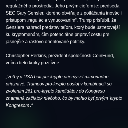
regulačného prostredia. Jeho prvým cieľom je: predseda
SEC Gary Gensler, ktorého obviňuje z potláčania inovácií
prístupom „regulácie vynucovaním“. Trump prisľúbil, že
Genslera nahradí predstaviteľom, ktorý bude ústretovejší
ku kryptomenám, čím potenciálne pripraví cestu pre
jasnejšie a rastovo orientované politiky.
Christopher Perkins, prezident spoločnosti CoinFund,
vníma tieto kroky pozitívne:
„Voľby v USA boli pre krypto priemysel mimoriadne
priaznivé. Trumpov pro-krypto postoj v kombinácii so
zvolením 261 pro-krypto kandidátov do Kongresu
znamená začiatok niečoho, čo by mohlo byť prvým 'krypto
Kongresom'.“