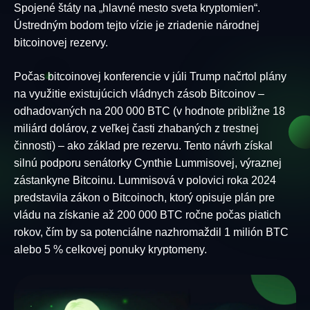
Spojené štáty na „hlavné mesto sveta kryptomien“.
Ústredným bodom tejto vízie je zriadenie národnej
bitcoinovej rezervy.
Počas bitcoinovej konferencie v júli Trump načrtol plány
na využitie existujúcich vládnych zásob Bitcoinov –
odhadovaných na 200 000 BTC (v hodnote približne 18
miliárd dolárov, z veľkej časti zhabaných z trestnej
činnosti) – ako základ pre rezervu. Tento návrh získal
silnú podporu senátorky Cynthie Lummisovej, výraznej
zástankyne Bitcoinu. Lummisová v polovici roka 2024
predstavila zákon o Bitcoinoch, ktorý opisuje plán pre
vládu na získanie až 200 000 BTC ročne počas piatich
rokov, čím by sa potenciálne nazhromaždil 1 milión BTC
alebo 5 % celkovej ponuky kryptomeny.