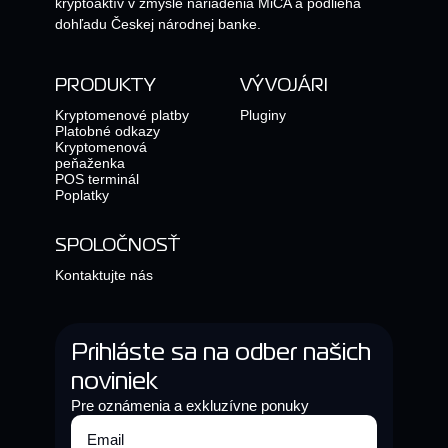
kryptoaktív v zmysle nariadenia MiCA a podlieha
dohľadu Českej národnej banke.
PRODUKTY
VÝVOJÁRI
Kryptomenové platby
Pluginy
Platobné odkazy
Kryptomenová
peňaženka
POS terminál
Poplatky
SPOLOČNOSŤ
Kontaktujte nás
Prihláste sa na odber našich
noviniek
Pre oznámenia a exkluzívne ponuky