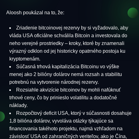
Aloosh poukázal na to, že:
Zriadenie bitcoinovej rezervy by si vyžadovalo, aby
vláda USA oficiálne schválila Bitcoin a investovala do
neho verejné prostriedky – kroky, ktoré by znamenali
výrazný odklon od jej historicky opatrného postoja ku
kryptomenám.
Súčasná trhová kapitalizácia Bitcoinu vo výške
menej ako 2 bilióny dolárov nemá rozsah a stabilitu
potrebnú na vytvorenie národnej rezervy.
Rozsiahle akvizície bitcoinov by mohli nafúknuť
trhové ceny, čo by prinieslo volatilitu a dodatočné
náklady.
Rozpočtový deficit USA, ktorý v súčasnosti dosahuje
1,8 bilióna dolárov, vyvoláva otázky týkajúce sa
financovania takéhoto projektu, najmä vzhľadom na
závislosť USA od zahraničných veriteľov, ako je Čína,