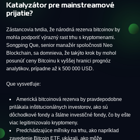
Katalyzátor pre mainstreamové
prijatie?
Zástancovia tvrdia, že národná rezerva bitcoinov by
mohla podporiť výrazný rast trhu s kryptomenami.
Songping Que, senior manažér spoločnosti Neo
Blockchain, sa domnieva, že takýto krok by mohol
posunúť ceny Bitcoinu k vyššej hranici prognóz
analytikov, prípadne až k 500 000 USD.
Que vysvetľuje:
Americká bitcoinová rezerva by pravdepodobne
prilákala inštitucionálnych investorov, ako sú
dôchodkové fondy a štátne investičné fondy, čo by ešte
viac legitimizovalo kryptomeny.
Predchádzajúce míľniky na trhu, ako napríklad
zavedenie Bitcoin ETF, ukázali, ako môže