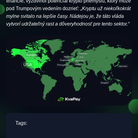
financie, vyzdvihol potenciál krypto priemyslu, ktorý môže
pod Trumpovým vedením dozrieť:
„Kryptu už niekoľkokrát
mylne svitalo na lepšie časy. Nádejou je, že táto vláda
vytvorí udržateľný rast a dôveryhodnosť pre tento sektor.“
Tags: