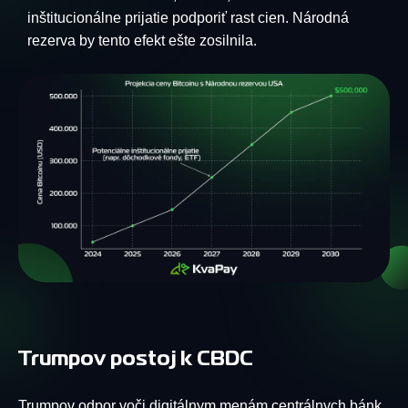
inštitucionálne prijatie podporiť rast cien. Národná
rezerva by tento efekt ešte zosilnila.
Trumpov postoj k CBDC
Trumpov odpor voči digitálnym menám centrálnych bánk