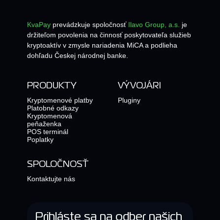
KvaPay
prevádzkuje spoločnosť
Ilavo Group, a.s.
je
držiteľom povolenia na činnosť poskytovateľa služieb
kryptoaktív v zmysle nariadenia MiCA a podlieha
dohľadu Českej národnej banke.
PRODUKTY
VÝVOJÁRI
Kryptomenové platby
Pluginy
Platobné odkazy
Kryptomenová
peňaženka
POS terminál
Poplatky
SPOLOČNOSŤ
Kontaktujte nás
Prihláste sa na odber našich