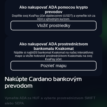
Ako nakupovať ADA pomocou krypto
prevodov
Doplňte svoj KvaPay účet stablecoinmi (USDT) a vymeňte ich za
ADA s výhodným kurzom.
Vložiť prostriedky
Ako nakupovať ADA prostredníctvom
bankomatu Kvakomat
Nájdite si najbližší bankomat Kvakomat na našej interaktívnej
mape a vložte hotovosť prostredníctvom Kvakomatu na svoj
KvaPay účet.
Pozrieť mapu
Nakúpte Cardano bankovým
prevodom
Vymeňte ADA za HUF a vyberte prostredníctvom SWIFT
alebo SEPA.