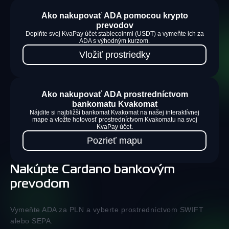
Ako nakupovať ADA pomocou krypto
prevodov
Doplňte svoj KvaPay účet stablecoinmi (USDT) a vymeňte ich za
ADA s výhodným kurzom.
Vložiť prostriedky
Ako nakupovať ADA prostredníctvom
bankomatu Kvakomat
Nájdite si najbližší bankomat Kvakomat na našej interaktívnej
mape a vložte hotovosť prostredníctvom Kvakomatu na svoj
KvaPay účet.
Pozrieť mapu
Nakúpte Cardano bankovým
prevodom
Vymeňte ADA za PLN a vyberte prostredníctvom SWIFT
alebo SEPA.