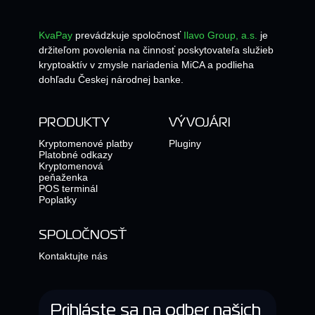
KvaPay
prevádzkuje spoločnosť
Ilavo Group, a.s.
je
držiteľom povolenia na činnosť poskytovateľa služieb
kryptoaktív v zmysle nariadenia MiCA a podlieha
dohľadu Českej národnej banke.
PRODUKTY
VÝVOJÁRI
Kryptomenové platby
Pluginy
Platobné odkazy
Kryptomenová
peňaženka
POS terminál
Poplatky
SPOLOČNOSŤ
Kontaktujte nás
Prihláste sa na odber našich