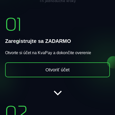
Tri jednoduché kroky
01
Zaregistrujte sa ZADARMO
Otvorte si účet na KvaPay a dokončite overenie
Otvoriť účet
02