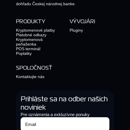
dohľadu Českej národnej banke.
PRODUKTY
VÝVOJÁRI
Kryptomenové platby
Pluginy
Platobné odkazy
Kryptomenová
peňaženka
POS terminál
Poplatky
SPOLOČNOSŤ
Kontaktujte nás
Prihláste sa na odber našich
noviniek
Pre oznámenia a exkluzívne ponuky