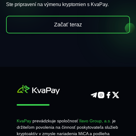
Ste pripravení na výmenu kryptomien s KvaPay.
Začať teraz
KvaPay
prevádzkuje spoločnosť
Ilavo Group, a.s.
je
držiteľom povolenia na činnosť poskytovateľa služieb
kryptoaktív v zmysle nariadenia MiCA a podlieha