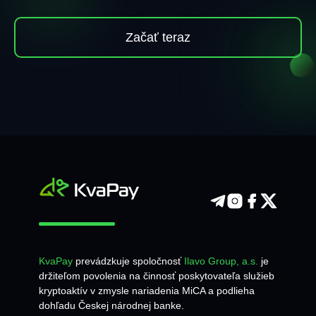
Začať teraz
KvaPay
prevádzkuje spoločnosť
Ilavo Group, a.s.
je
držiteľom povolenia na činnosť poskytovateľa služieb
kryptoaktív v zmysle nariadenia MiCA a podlieha
dohľadu Českej národnej banke.