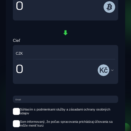
Cieľ
CZK
Súhlasím s podmienkami služby a zásadami ochrany osobných
údajov
Som informovaný, že počas spracovania prichádzaj účtovania sa
môže meniť kurz