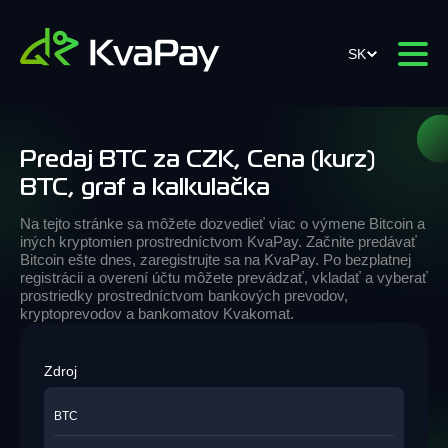
SK
Predaj BTC za CZK, Cena (kurz)
BTC, graf a kalkulačka
Na tejto stránke sa môžete dozvedieť viac o výmene Bitcoin a
iných kryptomien prostredníctvom KvaPay. Začnite predávať
Bitcoin ešte dnes, zaregistrujte sa na KvaPay. Po bezplatnej
registrácii a overení účtu môžete prevádzať, vkladať a vyberať
prostriedky prostredníctvom bankových prevodov,
kryptoprevodov a bankomatov Kvakomat.
Zdroj
BTC