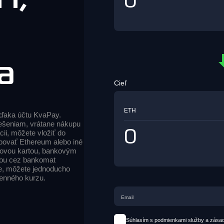
a
Cieľ
ETH
ďaka účtu KvaPay.
ešeniam, vrátane nákupu
ii, môžete vložiť do
povať Ethereum alebo iné
kovou kartou, bankovým
ťou cez bankomat
e, môžete jednoducho
enného kurzu.
Súhlasím s podmienkami služby a zása