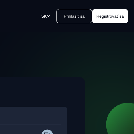
SK
Prihlásiť sa
Registrovať sa
u
atobné odkazy
vorte platobný odkaz v okamihu,
lite ho a prijmite platby.
 Kvakomat Bitcoin zariadení
oblémový výber hotovosti vo
blízkosti. Jednoducho, bezpečne,
, kvak.