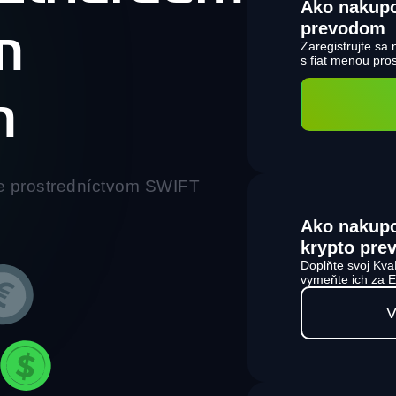
Ako nakup
prevodom
m
Zaregistrujte sa
s fiat menou pr
m
e prostredníctvom SWIFT
Ako nakup
krypto pre
Doplňte svoj Kva
vymeňte ich za 
V