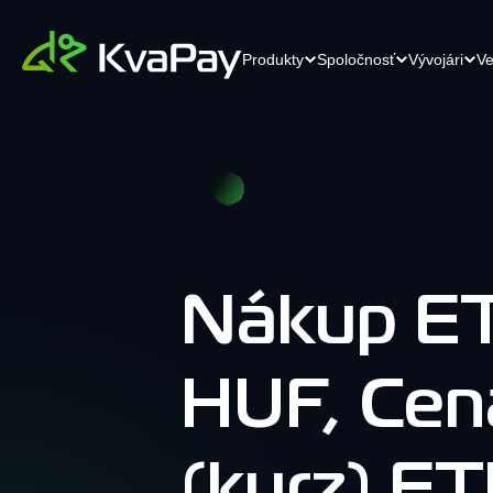
Produkty
Spoločnosť
Vývojári
Ve
Krypto Checkout pre elektronický
K
API
Kariéra
obchod
Je
Efektívne API riešenia pre
Čoskoro
kr
bezproblémovú integráciu.
Zmeňte svoj internetový obchod
fi
pomocou nášho platobného riešenia
pe
novej úrovne.
Nákup E
Kontaktujte nás
Dokumentácia
Kontaktujte náš
POS Terminál
HUF, Cen
tím
Komplexná dokumentácia pre
Jednoduchý a spoľahlivý platobný
bezproblémové pochopenie.
terminál. Prijímajte kryptomeny bez
námahy pomocou akéhokoľvek
mobilného zariadenia.
(kurz) ET