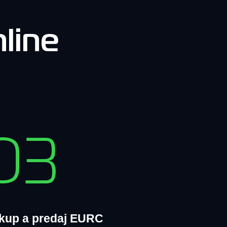
line
03
kup a predaj EURC