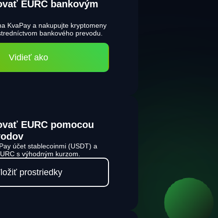
ovať EURC bankovým
 na KvaPay a nakupujte kryptomeny
ostredníctvom bankového prevodu.
Vidieť ako
ovať EURC pomocou
vodov
Pay účet stablecoinmi (USDT) a
 EURC s výhodným kurzom.
ložiť prostriedky