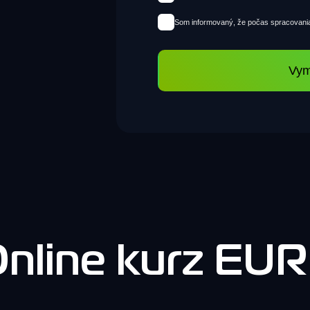
Som informovaný, že počas spracovania
Vym
nline kurz EU