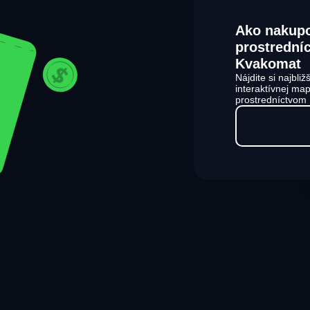
Ako nakup
prostredn
Kvakomat
Nájdite si najbl
interaktívnej ma
prostredníctvom