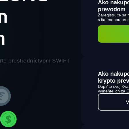
Ako nakup
prevodom
m
Zaregistrujte sa
s fiat menou pr
m
te prostredníctvom SWIFT
Ako nakup
krypto pre
Doplňte svoj Kva
vymeňte ich za
V