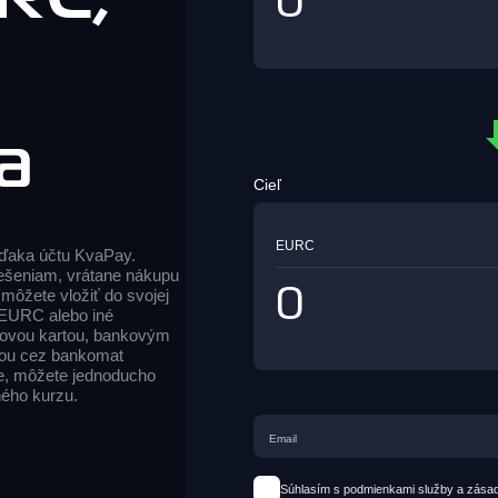
a
Cieľ
EURC
ďaka účtu KvaPay.
ešeniam, vrátane nákupu
 môžete vložiť do svojej
EURC alebo iné
kovou kartou, bankovým
ťou cez bankomat
e, môžete jednoducho
ého kurzu.
Súhlasím s podmienkami služby a zása