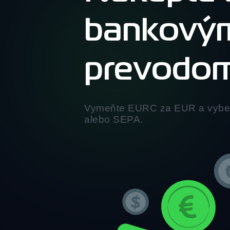
bankový
prevodo
Vymeňte EURC za EUR a vyber
alebo SEPA.