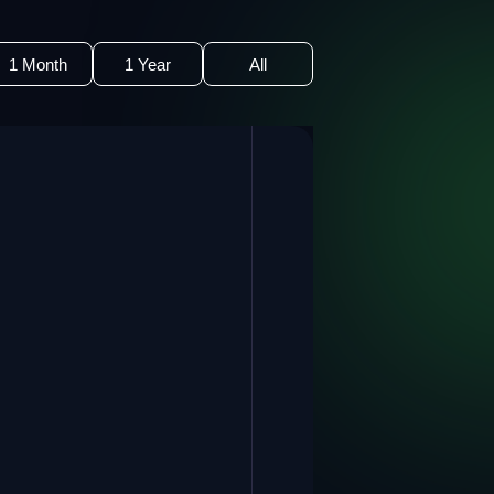
1 Month
1 Year
All