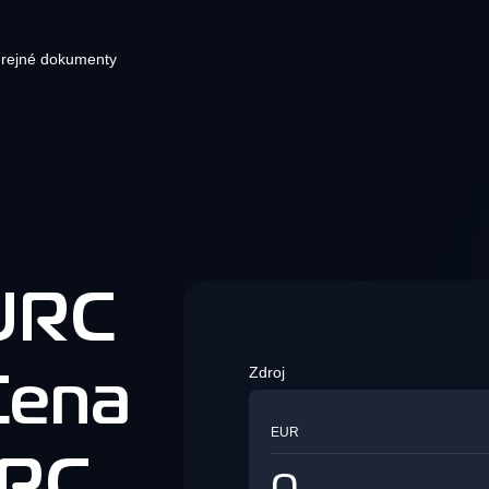
rejné dokumenty
ryptomenová peňaženka
Pluginy elektronického obchod
Blog
Pl
pre vašu stránku s pokladňou
dno miesto, kde môžete mať všetky
Najnovšie správy o
Vyt
yptomeny. Ukladajte a spravujte svoje
kryptomenách
odoš
Integračné riešenia na spracovanie
atové a kryptomenové aktíva v
krypto platieb
ňaženke.
URC
Bezpečnosť
Zdroj
Zistite všetko o KvaPay
Sieť
Cena
Kryptomenová zmenáreň
zabezpečení
Bezpr
Kryptomenová zmenáreň
vašej 
EUR
rýchlo
URC,