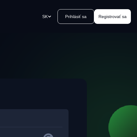
SK
Prihlásiť sa
Registrovať sa
u
atobné odkazy
vorte platobný odkaz v okamihu,
lite ho a prijmite platby.
 Kvakomat Bitcoin zariadení
oblémový výber hotovosti vo
blízkosti. Jednoducho, bezpečne,
, kvak.