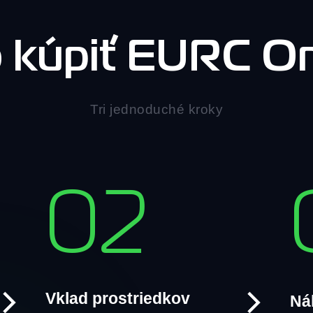
 kúpiť EURC On
Tri jednoduché kroky
02
Vklad prostriedkov
Ná