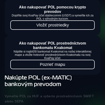
Ako nakupovať POL pomocou krypto
prevodov
Doplňte svoj KvaPay účet stablecoinmi (USDT) a vymeňte ich za
POL s výhodným kurzom.
Vložiť prostriedky
Ako nakupovať POL prostredníctvom
bankomatu Kvakomat
Nájdite si najbližší bankomat Kvakomat na našej interaktívnej
mape a vložte hotovosť prostredníctvom Kvakomatu na svoj
KvaPay účet.
Pozrieť mapu
Nakúpte POL (ex-MATIC)
bankovým prevodom
Vymeňte POL za HUF a vyberte prostredníctvom SWIFT
alebo SEPA.