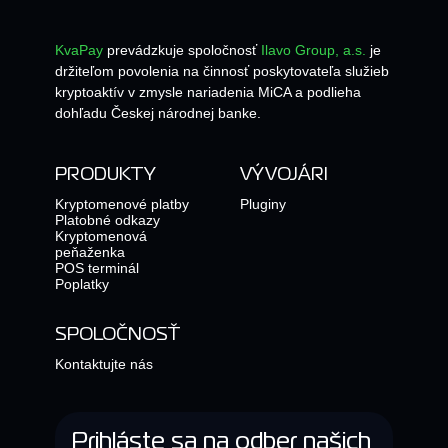
KvaPay
prevádzkuje spoločnosť
Ilavo Group, a.s.
je
držiteľom povolenia na činnosť poskytovateľa služieb
kryptoaktív v zmysle nariadenia MiCA a podlieha
dohľadu Českej národnej banke.
PRODUKTY
VÝVOJÁRI
Kryptomenové platby
Pluginy
Platobné odkazy
Kryptomenová
peňaženka
POS terminál
Poplatky
SPOLOČNOSŤ
Kontaktujte nás
Prihláste sa na odber našich