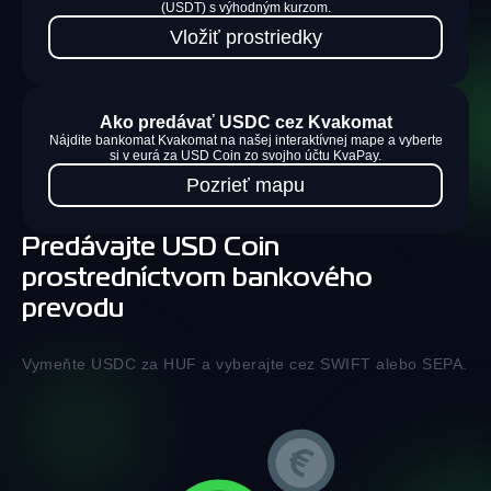
(USDT) s výhodným kurzom.
Vložiť prostriedky
Ako predávať USDC cez Kvakomat
Nájdite bankomat Kvakomat na našej interaktívnej mape a vyberte
si v eurá za USD Coin zo svojho účtu KvaPay.
Pozrieť mapu
Predávajte USD Coin
prostredníctvom bankového
prevodu
Vymeňte USDC za HUF a vyberajte cez SWIFT alebo SEPA.