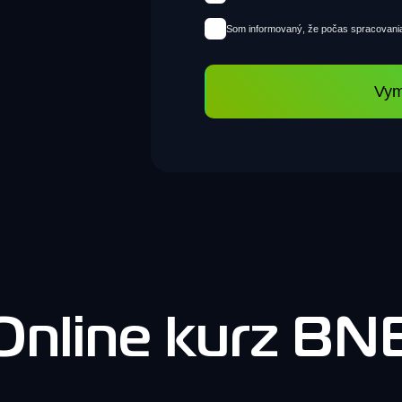
Som informovaný, že počas spracovania
Vym
Online kurz BN