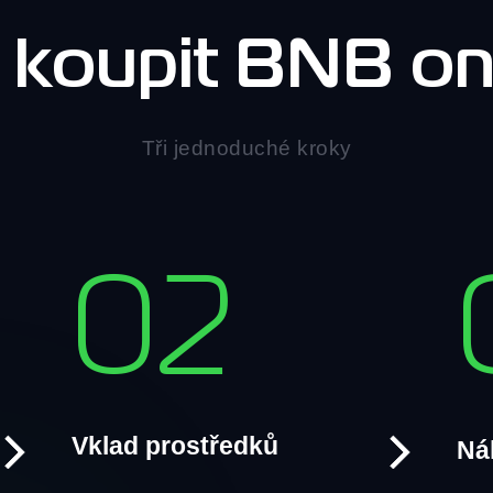
 koupit BNB on
Tři jednoduché kroky
02
Vklad prostředků
Ná