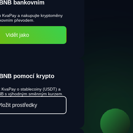
 BNB bankovním
 u KvaPay a nakupujte kryptoměny
nkovním převodem.
Vidět jako
 BNB pomocí krypto
t KvaPay o stablecoiny (USDT) a
BNB s výhodným směnným kurzem.
ložit prostředky