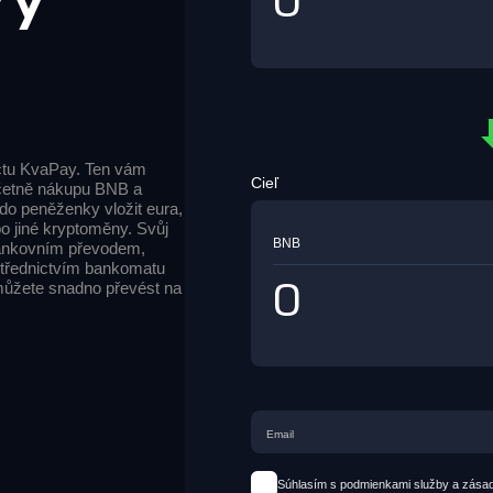
čtu KvaPay. Ten vám
Cieľ
včetně nákupu BNB a
 do peněženky vložit eura,
 jiné kryptoměny. Svůj
BNB
bankovním převodem,
střednictvím bankomatu
ůžete snadno převést na
Súhlasím s podmienkami služby a zása