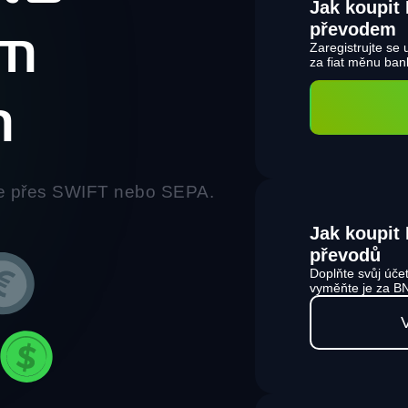
Jak koupit
převodem
ím
Zaregistrujte se
za fiat měnu ba
m
e přes SWIFT nebo SEPA.
Jak koupit
převodů
Doplňte svůj úče
vyměňte je za 
V