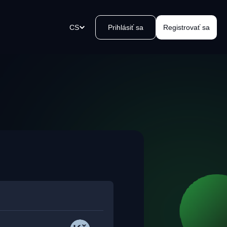
CS
Prihlásiť sa
Registrovať sa
tební odkazy
ořte platební odkaz během
iku, odešlete jej a přijímejte
y.
 zařízení Kvakomat Bitcoin
oblémový výběr hotovosti ve
 okolí. Snadno, bezpečně,
e, kvak.