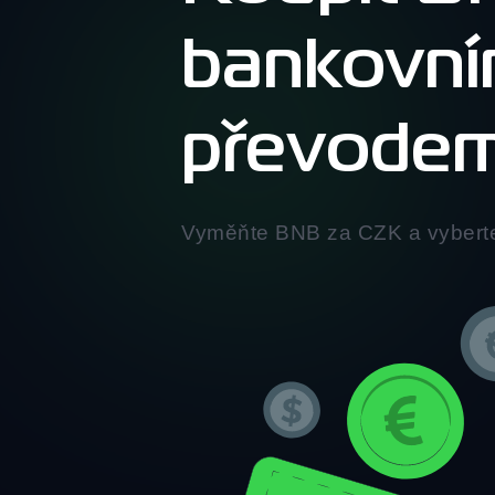
bankovn
převode
Vyměňte BNB za CZK a vybert