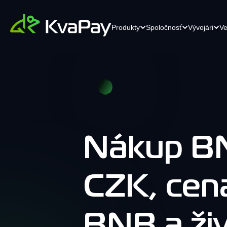
Produkty
Spoločnosť
Vývojári
Ve
Krypto Checkout pro elektronické
K
API
Kariéra
obchodování
Je
Efektívne API riešenia pre
Čoskoro
sv
bezproblémovú integráciu.
Přeměňte svůj internetový obchod
sv
pomocí našeho platebního řešení nové
pe
úrovně.
Nákup B
Kontaktujte nás
Kontaktujte náš
POS terminál
CZK, cen
Dokumentácia
tím
Jednoduchý a spolehlivý platební
Komplexná dokumentácia pre
terminál. Přijímejte kryptoměny bez
bezproblémové pochopenie.
námahy pomocí jakéhokoli mobilního
zařízení.
BNB a ži