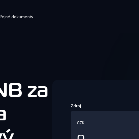
řejné dokumenty
ryptoměnová peněženka
Pluginy elektronického
Pla
Blog
obchodování pro vaši stránku s
dno místo, kde můžete mít všechny
Vytv
Najnovšie správy o
pokladnou
é kryptoměny. Ukládejte a spravujte
okamž
kryptomenách
á aktiva ve fiat a kryptoměnách ve své
platb
Integrační řešení pro zpracování
něžence.
NB za
krypto plateb
Bezpečnost
Zdroj
Zjistěte vše o
Síť
a
Směnárna kryptoměn
zabezpečení KvaPay
Bezpr
Směnárna kryptoměn
vašem
CZK
rychl
vý