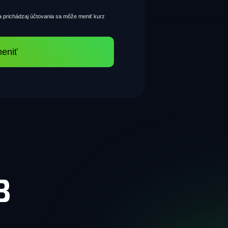
 prichádzaj účtovania sa môže meniť kurz
eniť
B