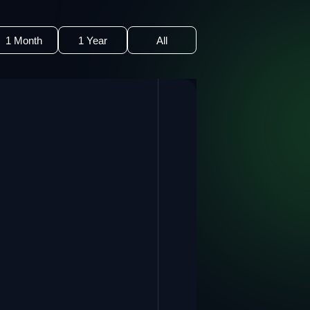
1 Month
1 Year
All