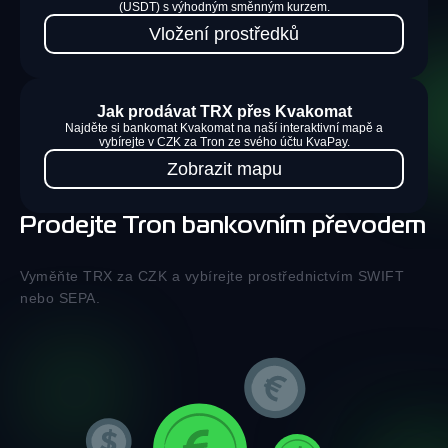
(USDT) s výhodným směnným kurzem.
Vložení prostředků
Jak prodávat TRX přes Kvakomat
Najděte si bankomat Kvakomat na naší interaktivní mapě a
vybírejte v CZK za Tron ze svého účtu KvaPay.
Zobrazit mapu
Prodejte Tron bankovním převodem
Vyměňte TRX za CZK a vybírejte prostřednictvím SWIFT
nebo SEPA.