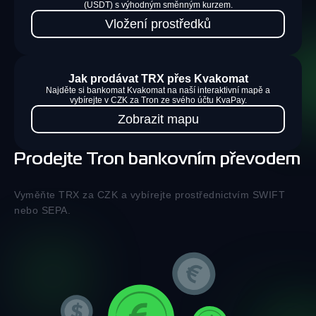
(USDT) s výhodným směnným kurzem.
Vložení prostředků
Jak prodávat TRX přes Kvakomat
Najděte si bankomat Kvakomat na naší interaktivní mapě a
vybírejte v CZK za Tron ze svého účtu KvaPay.
Zobrazit mapu
Prodejte Tron bankovním převodem
Vyměňte TRX za CZK a vybírejte prostřednictvím SWIFT
nebo SEPA.