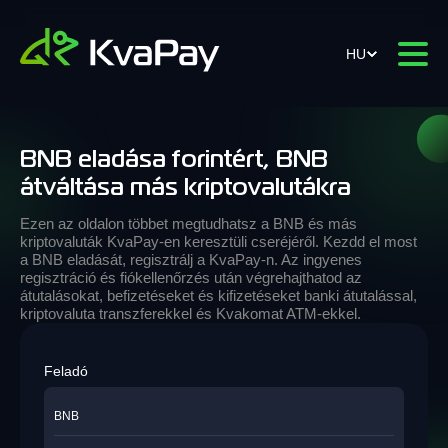
HU
BNB eladása forintért, BNB
átváltása más kriptovalutákra
Ezen az oldalon többet megtudhatsz a BNB és más
kriptovaluták KvaPay-en keresztüli cseréjéről. Kezdd el most
a BNB eladását, regisztrálj a KvaPay-n. Az ingyenes
regisztráció és fiókellenőrzés után végrehajthatod az
átutalásokat, befizetéseket és kifizetéseket banki átutalással,
kriptovaluta transzferekkel és Kvakomat ATM-ekkel.
Feladó
BNB