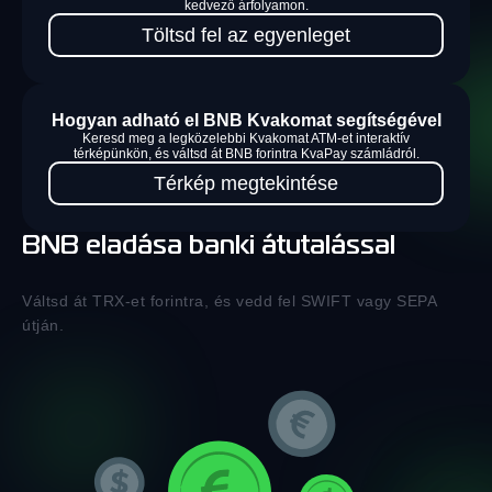
kedvező árfolyamon.
Töltsd fel az egyenleget
Hogyan adható el BNB Kvakomat segítségével
Keresd meg a legközelebbi Kvakomat ATM-et interaktív
térképünkön, és váltsd át BNB forintra KvaPay számládról.
Térkép megtekintése
BNB eladása banki átutalással
Váltsd át TRX-et forintra, és vedd fel SWIFT vagy SEPA
útján.