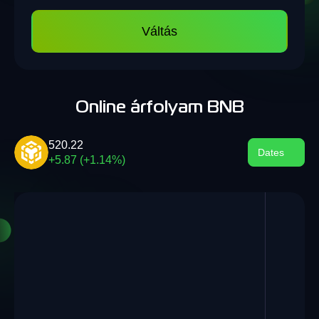
Váltás
Online árfolyam BNB
520.22
Dates
+5.87 (+1.14%)