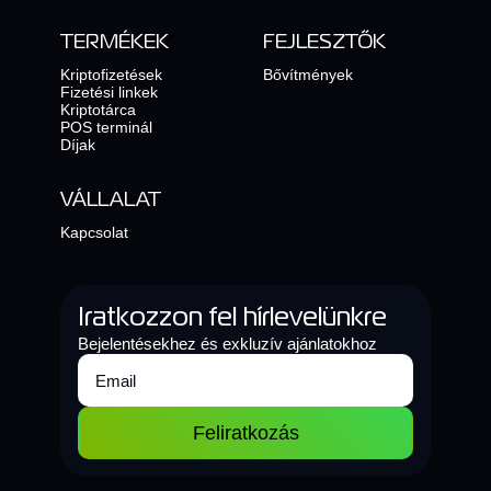
TERMÉKEK
FEJLESZTŐK
Kriptofizetések
Bővítmények
Fizetési linkek
Kriptotárca
POS terminál
Díjak
VÁLLALAT
Kapcsolat
Iratkozzon fel hírlevelünkre
Bejelentésekhez és exkluzív ajánlatokhoz
Feliratkozás