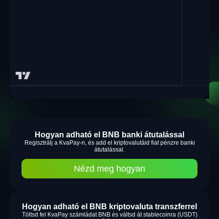
Hogyan adható el BNB banki átutalással
Regisztrálj a KvaPay-n, és add el kriptovalutáid fiat pénzre banki
átutalással.
Nézd meg hogyan
Hogyan adható el BNB kriptovaluta transzferrel
Töltsd fel KvaPay számládat BNB és váltsd át stablecoinra (USDT)