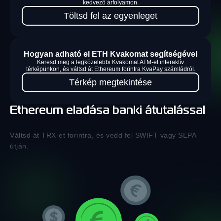
kedvező árfolyamon.
Töltsd fel az egyenleget
Hogyan adható el ETH Kvakomat segítségével
Keresd meg a legközelebbi Kvakomat ATM-et interaktív
térképünkön, és váltsd át Ethereum forintra KvaPay számládról.
Térkép megtekintése
Ethereum eladása banki átutalással
Váltsd át TRX-et forintra, és vedd fel SWIFT vagy SEPA
útján.