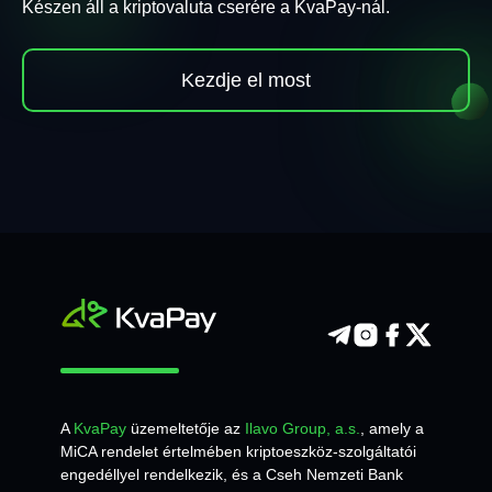
Készen áll a kriptovaluta cserére a KvaPay-nál.
Kezdje el most
A
KvaPay
üzemeltetője az
Ilavo Group, a.s.
, amely a
MiCA rendelet értelmében kriptoeszköz-szolgáltatói
engedéllyel rendelkezik, és a Cseh Nemzeti Bank