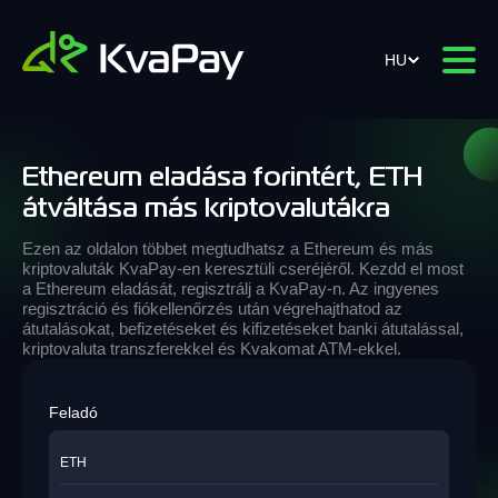
HU
Ethereum eladása forintért, ETH
átváltása más kriptovalutákra
Ezen az oldalon többet megtudhatsz a Ethereum és más
kriptovaluták KvaPay-en keresztüli cseréjéről. Kezdd el most
a Ethereum eladását, regisztrálj a KvaPay-n. Az ingyenes
regisztráció és fiókellenőrzés után végrehajthatod az
átutalásokat, befizetéseket és kifizetéseket banki átutalással,
kriptovaluta transzferekkel és Kvakomat ATM-ekkel.
Feladó
ETH