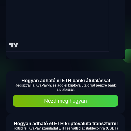
Hogyan adható el ETH banki átutalással
Regisztrálj a KvaPay-n, és add el kriptovalutáid fiat pénzre banki
átutalással.
Nézd meg hogyan
Hogyan adható el ETH kriptovaluta transzferrel
Töltsd fel KvaPay számládat ETH és váltsd át stablecoinra (USDT)