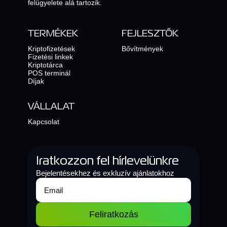
felügyelete alá tartozik.
TERMÉKEK
FEJLESZTŐK
Kriptofizetések
Bővítmények
Fizetési linkek
Kriptotárca
POS terminál
Díjak
VÁLLALAT
Kapcsolat
Iratkozzon fel hírlevelünkre
Bejelentésekhez és exkluzív ajánlatokhoz
Feliratkozás