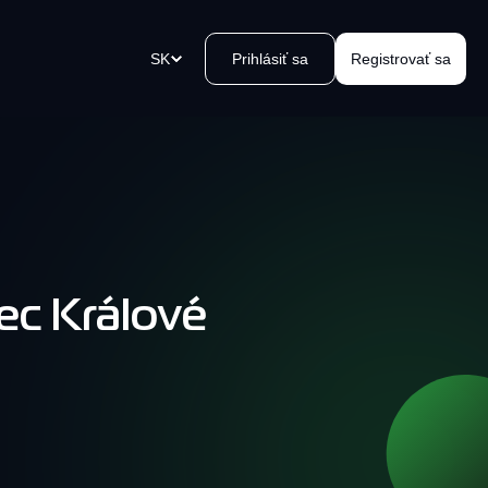
SK
Prihlásiť sa
Registrovať sa
u
atobné odkazy
vorte platobný odkaz v okamihu,
lite ho a prijmite platby.
ec Králové
 Kvakomat Bitcoin zariadení
oblémový výber hotovosti vo
blízkosti. Jednoducho, bezpečne,
, kvak.