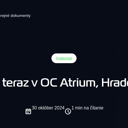
rejné dokumenty
ryptomenová peňaženka
Pluginy elektronického obchod
Blog
Pl
Kvakomat
pre vašu stránku s pokladňou
dno miesto, kde môžete mať všetky
Najnovšie správy o
Vyt
yptomeny. Ukladajte a spravujte svoje
kryptomenách
odoš
Integračné riešenia na spracovanie
atové a kryptomenové aktíva v
krypto platieb
ňaženke.
teraz v OC Atrium, Hrad
Bezpečnosť
Zistite všetko o KvaPay
Sieť
Kryptomenová zmenáreň
zabezpečení
30 október 2024
1 min na čítanie
Bezpr
Kryptomenová zmenáreň
vašej 
rýchlo