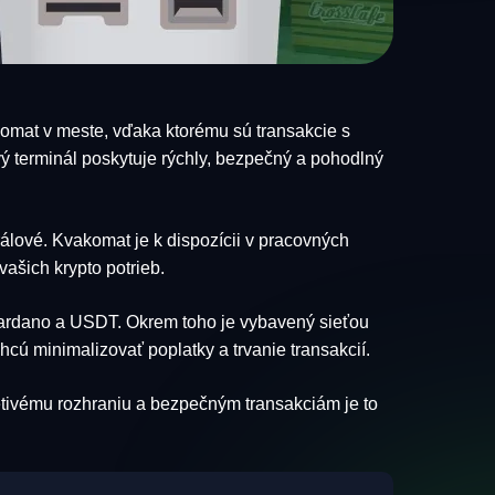
komat v meste, vďaka ktorému sú transakcie s
ý terminál poskytuje rýchly, bezpečný a pohodlný
álové. Kvakomat je k dispozícii v pracovných
ašich krypto potrieb.
 Cardano a USDT. Okrem toho je vybavený sieťou
hcú minimalizovať poplatky a trvanie transakcií.
etivému rozhraniu a bezpečným transakciám je to