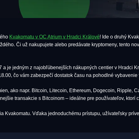
vého
Kvakomatu v OC Atrium v Hradci Králové
! Ide o druhý Kva
dého. Či už nakupujete alebo predávate kryptomeny, tento nov
 a je jedným z najobľúbenejších nákupných centier v Hradci Kr
18.00, čo vám zabezpečí dostatok času na pohodlné vybavenie v
en, ako napr. Bitcoin, Litecoin, Ethereum, Dogecoin, Ripple,
nejšie transakcie s Bitcoinom – ideálne pre používateľov, ktorí c
nia Kvakomatu. Vďaka jednoduchému prístupu, užívateľsky prív