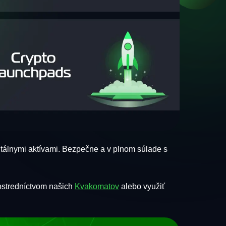
gitálnymi aktívami. Bezpečne a v plnom súlade s
ostredníctvom našich
Kvakomatov
alebo využiť