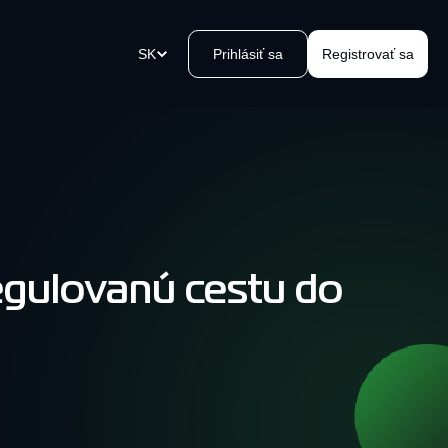
SK
Prihlásiť sa
Registrovať sa
u
atobné odkazy
vorte platobný odkaz v okamihu,
lite ho a prijmite platby.
egulovanú cestu do
 Kvakomat Bitcoin zariadení
oblémový výber hotovosti vo
blízkosti. Jednoducho, bezpečne,
, kvak.