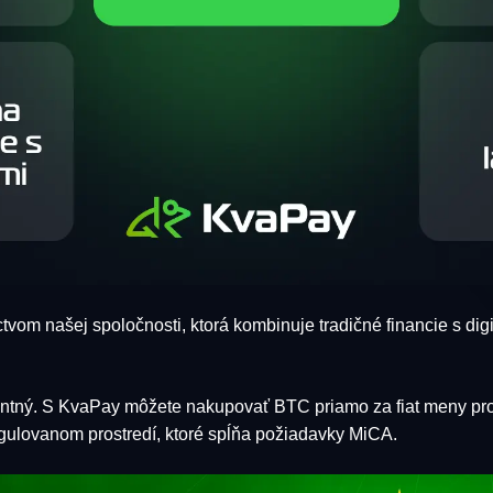
tvom našej spoločnosti, ktorá kombinuje tradičné financie s di
antný. S KvaPay môžete nakupovať BTC priamo za fiat meny pr
regulovanom prostredí, ktoré spĺňa požiadavky MiCA.