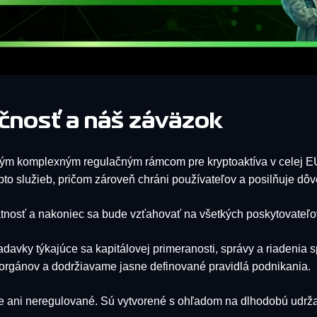
čnosť a náš záväzok
ým komplexným regulačným rámcom pre kryptoaktíva v celej EÚ.
to služieb, pričom zároveň chráni používateľov a posilňuje dôve
sť a nakoniec sa bude vzťahovať na všetkých poskytovateľov s
avky týkajúce sa kapitálovej primeranosti, správy a riadenia s
rgánov a dodržiavame jasne definované pravidlá podnikania.
 ani neregulované. Sú vytvorené s ohľadom na dlhodobú udržate