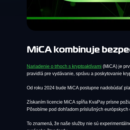
MiCA kombinuje bezpe
Nariadenie o trhoch s kryptoaktívami
(MiCA) je prv
pravidlá pre vydávanie, správu a poskytovanie kryp
Od roku 2024 bude MiCA postupne nadobúdať platno
Získaním licencie MiCA spĺňa KvaPay prísne požiad
Pôsobíme pod dohľadom príslušných európskych o
To znamená, že naše služby nie sú experimentálne