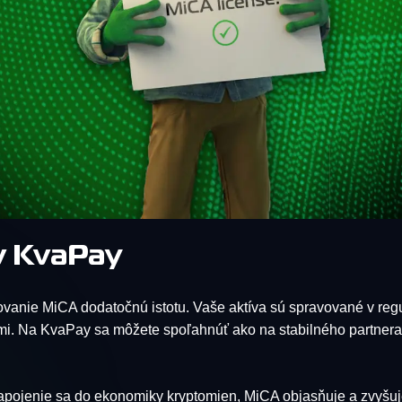
v KvaPay
covanie MiCA dodatočnú istotu. Vaše aktíva sú spravované v re
i. Na KvaPay sa môžete spoľahnúť ako na stabilného partnera 
 zapojenie sa do ekonomiky kryptomien, MiCA objasňuje a zvyš