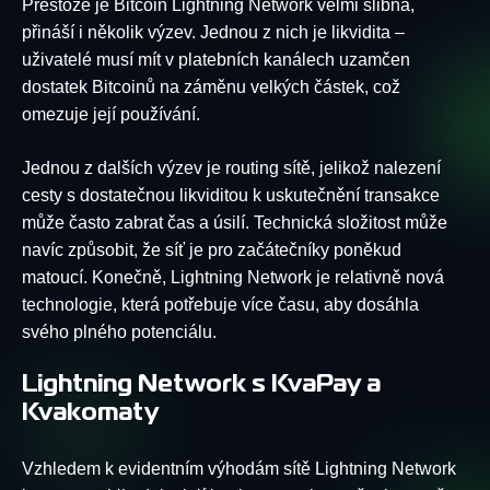
Přestože je Bitcoin Lightning Network velmi slibná,
přináší i několik výzev. Jednou z nich je likvidita –
uživatelé musí mít v platebních kanálech uzamčen
dostatek Bitcoinů na záměnu velkých částek, což
omezuje její používání.
Jednou z dalších výzev je routing sítě, jelikož nalezení
cesty s dostatečnou likviditou k uskutečnění transakce
může často zabrat čas a úsilí. Technická složitost může
navíc způsobit, že síť je pro začátečníky poněkud
matoucí. Konečně, Lightning Network je relativně nová
technologie, která potřebuje více času, aby dosáhla
svého plného potenciálu.
Lightning Network s KvaPay a
Kvakomaty
Vzhledem k evidentním výhodám sítě Lightning Network