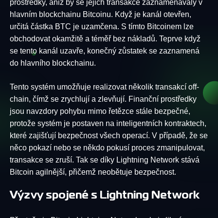
prostředky, aniž by se jejich transakce zaznamenávaly v
hlavním blockchainu Bitcoinu. Když je kanál otevřen,
určitá částka BTC je uzamčena. S tímto Bitcoinem lze
obchodovat okamžitě a téměř bez nákladů. Teprve když
se tento kanál uzavře, konečný zůstatek se zaznamená
do hlavního blockchainu.
Tento systém umožňuje realizovat několik transakcí off-
chain, čímž se zrychlují a zlevňují. Finanční prostředky
jsou navzdory pohybu mimo řetězce stále bezpečné,
protože systém je postaven na inteligentních kontraktech,
které zajišťují bezpečnost všech operací. V případě, že se
něco pokazí nebo se někdo pokusí proces zmanipulovat,
transakce se zruší. Tak se díky Lightning Network stává
Bitcoin agilnější, přičemž neobětuje bezpečnost.
Výzvy spojené s Lightning Network