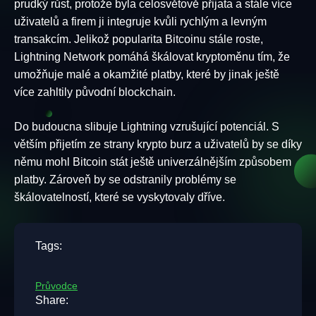
prudký růst, protože byla celosvětově přijata a stále více
uživatelů a firem ji integruje kvůli rychlým a levným
transakcím. Jelikož popularita Bitcoinu stále roste,
Lightning Network pomáhá škálovat kryptoměnu tím, že
umožňuje malé a okamžité platby, které by jinak ještě
více zahltily původní blockchain.
Do budoucna slibuje Lightning vzrušující potenciál. S
větším přijetím ze strany krypto burz a uživatelů by se díky
němu mohl Bitcoin stát ještě univerzálnějším způsobem
platby. Zároveň by se odstranily problémy se
škálovatelností, které se vyskytovaly dříve.
Tags:
Průvodce
Share: