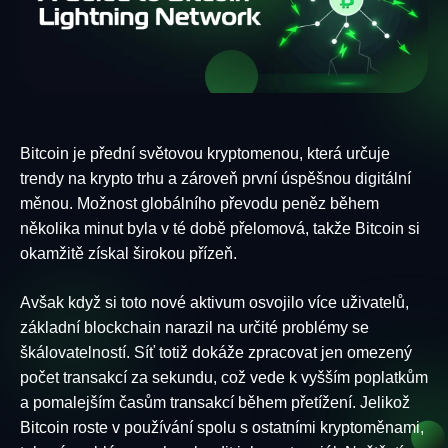
Bitcoin je přední světovou kryptomenou, která určuje
trendy na krypto trhu a zároveň první úspěšnou digitální
měnou. Možnost globálního převodu peněz během
několika minut byla v té době přelomová, takže Bitcoin si
okamžitě získal širokou přízeň.
Avšak když si toto nové aktivum osvojilo více uživatelů,
základní blockchain narazil na určité problémy se
škálovatelností. Síť totiž dokáže zpracovat jen omezený
počet transakcí za sekundu, což vede k vyšším poplatkům
a pomalejším časům transakcí během přetížení. Jelikož
Bitcoin roste v používání spolu s ostatními kryptoměnami,