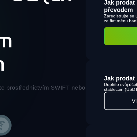
Jak proda
převodem
Zaregistrujte se
za fiat měnu ba
ím
m
Jak prodat
Doplňte svůj úče
te prostřednictvím SWIFT nebo
stablecoin (US
Vl