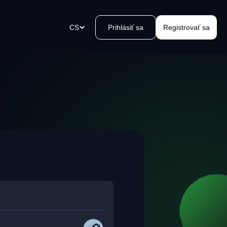
CS
Prihlásiť sa
Registrovať sa
tební odkazy
ořte platební odkaz během
iku, odešlete jej a přijímejte
y.
 zařízení Kvakomat Bitcoin
oblémový výběr hotovosti ve
 okolí. Snadno, bezpečně,
e, kvak.