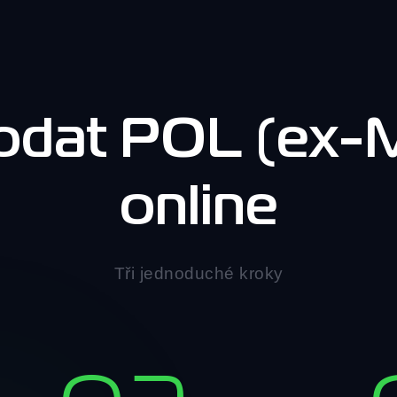
rodat POL (ex-
online
Tři jednoduché kroky