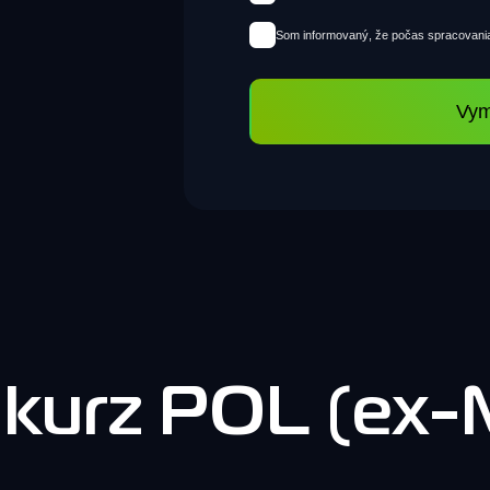
Som informovaný, že počas spracovania
Vym
 kurz POL (ex