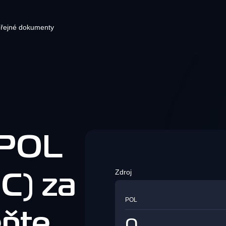
řejné dokumenty
ryptoměnová peněženka
Pluginy elektronického
Pla
Blog
obchodování pro vaši stránku s
dno místo, kde můžete mít všechny
Vytv
Najnovšie správy o
pokladnou
é kryptoměny. Ukládejte a spravujte
okamž
kryptomenách
á aktiva ve fiat a kryptoměnách ve své
platb
Integrační řešení pro zpracování
něžence.
 POL
krypto plateb
Bezpečnost
Zdroj
Zjistěte vše o
Síť
C) za
Směnárna kryptoměn
zabezpečení KvaPay
Bezpr
Směnárna kryptoměn
vašem
POL
rychl
ňte