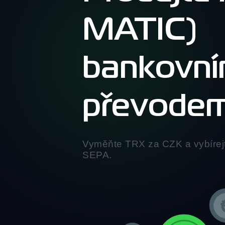
MATIC)
bankovn
převode
Vyměňte TRX za CZK a vybírej
SEPA.