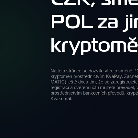
POL za ji
kryptom
Na této stránce se dozvíte více o směně P
kryptoměn prostřednictvím KvaPay. Začnět
MATIC) ještě dnes tím, že se zaregistrujet
registraci a ověření účtu můžete převádět, 
prostřednictvím bankovních převodů, kryp
Kvakomat.