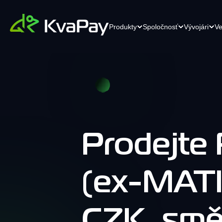
Produkty
Spoločnosť
Vývojári
Ve
Krypto Checkout pro elektronické
K
API
Kariéra
obchodování
Je
Efektívne API riešenia pre
Čoskoro
sv
bezproblémovú integráciu.
Přeměňte svůj internetový obchod
sv
pomocí našeho platebního řešení nové
pe
úrovně.
Prodejte
Kontaktujte nás
Kontaktujte náš
POS terminál
(ex-MATI
Dokumentácia
tím
Jednoduchý a spolehlivý platební
Komplexná dokumentácia pre
terminál. Přijímejte kryptoměny bez
bezproblémové pochopenie.
námahy pomocí jakéhokoli mobilního
zařízení.
CZK, smě