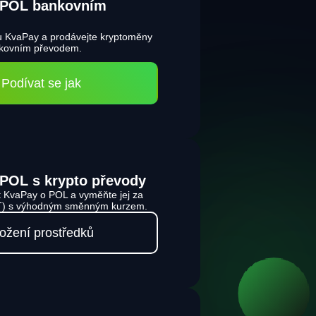
t POL bankovním
 u KvaPay a prodávejte kryptoměny
nkovním převodem.
Podívat se jak
 POL s krypto převody
t KvaPay o POL a vyměňte jej za
DT) s výhodným směnným kurzem.
ožení prostředků