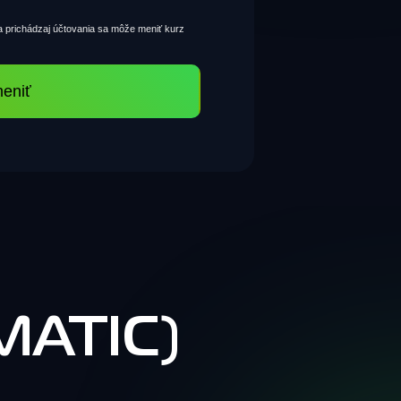
 prichádzaj účtovania sa môže meniť kurz
eniť
-MATIC)