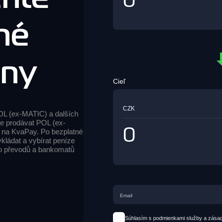
né
ěny
Cieľ
CZK
OL (ex-MATIC) a dalších
e prodávat POL (ex-
e na KvaPay. Po bezplatné
vkládat a vybírat peníze
to převodů a bankomatů
Súhlasím s podmienkami služby a zása