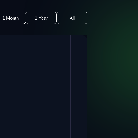
1 Month
1 Year
All