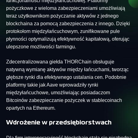
funkcjonalności międzyłańcuchowej. Platformy
pożyczkowe z wieloma zabezpieczeniami umożliwiają
teraz użytkownikom pożyczanie aktywów z jednego
blockchaina za pomocą zabezpieczenia z innego. Dzięki
protokołom międzyłańcuchowym, zunifikowane pule
płynności optymalizują efektywność kapitałową, oferując
ulepszone możliwości farmingu.
Zdecentralizowana giełda THORChain obsługuje
natywną wymianę aktywów między łańcuchami, tworząc
głębsze rynki dla efektywnego ustalania cen. Podobnie
platformy takie jak Aave wprowadziły rynki
międzyłańcuchowe, umożliwiając posiadaczom
Bitcoinów zabezpieczanie pożyczek w stablecoinach
opartych na Ethereum.
Wdrożenie w przedsiębiorstwach
Dla firm interoperacyjność blockchain stała się niezbędna