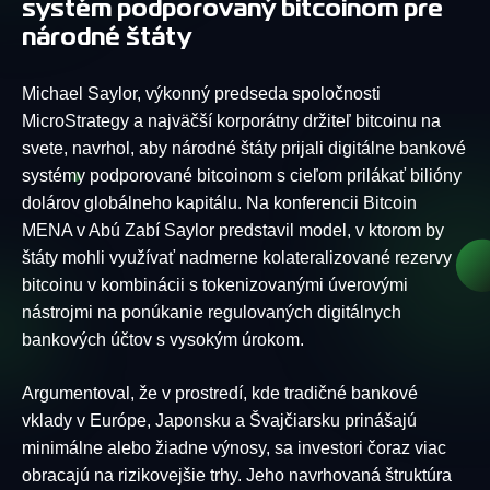
systém podporovaný bitcoinom pre
národné štáty
Michael Saylor, výkonný predseda spoločnosti
MicroStrategy a najväčší korporátny držiteľ bitcoinu na
svete, navrhol, aby národné štáty prijali digitálne bankové
systémy podporované bitcoinom s cieľom prilákať bilióny
dolárov globálneho kapitálu. Na konferencii Bitcoin
MENA v Abú Zabí Saylor predstavil model, v ktorom by
štáty mohli využívať nadmerne kolateralizované rezervy
bitcoinu v kombinácii s tokenizovanými úverovými
nástrojmi na ponúkanie regulovaných digitálnych
bankových účtov s vysokým úrokom.
Argumentoval, že v prostredí, kde tradičné bankové
vklady v Európe, Japonsku a Švajčiarsku prinášajú
minimálne alebo žiadne výnosy, sa investori čoraz viac
obracajú na rizikovejšie trhy. Jeho navrhovaná štruktúra