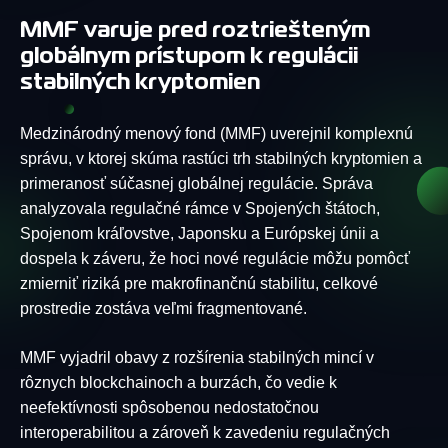
MMF varuje pred roztriešteným
globálnym prístupom k regulácii
stabilných kryptomien
Medzinárodný menový fond (MMF) uverejnil komplexnú
správu, v ktorej skúma rastúci trh stabilných kryptomien a
primeranosť súčasnej globálnej regulácie. Správa
analyzovala regulačné rámce v Spojených štátoch,
Spojenom kráľovstve, Japonsku a Európskej únii a
dospela k záveru, že hoci nové regulácie môžu pomôcť
zmierniť riziká pre makrofinančnú stabilitu, celkové
prostredie zostáva veľmi fragmentované.
MMF vyjadril obavy z rozšírenia stabilných mincí v
rôznych blockchainoch a burzách, čo vedie k
neefektívnosti spôsobenou nedostatočnou
interoperabilitou a zároveň k zavedeniu regulačných