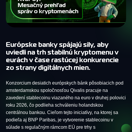
Európske banky spájajú sily, aby
uviedli na trh stabilnú kryptomenu v
eurách v čase rastúcej konkurencie
zo strany digitálnych mien.
Konzorcium desiatich európskych bánk pôsobiacich pod
amsterdamskou spoločnosťou Qivalis pracuje na
zavedení stablecoinu viazaného na euro v druhej polovici
roku 2026, čo podlieha schváleniu holandskou
centrálnou bankou. Cieľom tejto iniciatívy, na ktorej sa
podieľa aj BNP Paribas, je vytvorenie stablecoinu v
súlade s regulačným rámcom EÚ pre trhy s