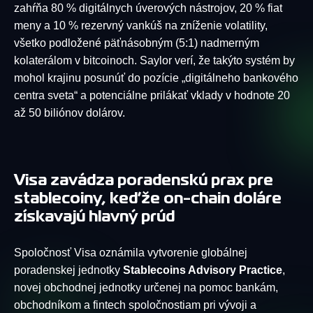
zahŕňa 80 % digitálnych úverových nástrojov, 20 % fiat
meny a 10 % rezervný vankúš na zníženie volatility,
všetko podložené päťnásobným (5:1) nadmerným
kolaterálom v bitcoinoch. Saylor verí, že takýto systém by
mohol krajinu posunúť do pozície „digitálneho bankového
centra sveta“ a potenciálne prilákať vklady v hodnote 20
až 50 biliónov dolárov.
Visa zavádza poradenskú prax pre
stablecoiny, keďže on-chain doláre
získavajú hlavný prúd
Spoločnosť Visa oznámila vytvorenie globálnej
poradenskej jednotky
Stablecoins Advisory Practice
,
novej obchodnej jednotky určenej na pomoc bankám,
obchodníkom a fintech spoločnostiam pri vývoji a