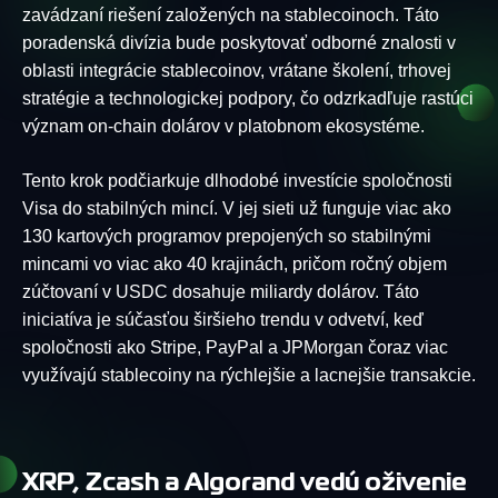
zavádzaní riešení založených na stablecoinoch. Táto
poradenská divízia bude poskytovať odborné znalosti v
oblasti integrácie stablecoinov, vrátane školení, trhovej
stratégie a technologickej podpory, čo odzrkadľuje rastúci
význam on-chain dolárov v platobnom ekosystéme.
Tento krok podčiarkuje dlhodobé investície spoločnosti
Visa do stabilných mincí. V jej sieti už funguje viac ako
130 kartových programov prepojených so stabilnými
mincami vo viac ako 40 krajinách, pričom ročný objem
zúčtovaní v USDC dosahuje miliardy dolárov. Táto
iniciatíva je súčasťou širšieho trendu v odvetví, keď
spoločnosti ako Stripe, PayPal a JPMorgan čoraz viac
využívajú stablecoiny na rýchlejšie a lacnejšie transakcie.
XRP, Zcash a Algorand vedú oživenie