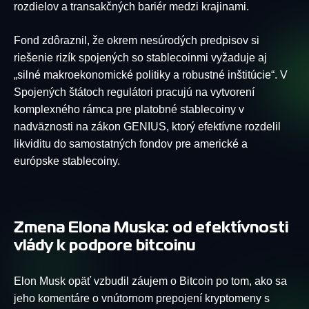
rozdielov a transakčných bariér medzi krajinami.
Fond zdôraznil, že okrem nesúrodých predpisov si
riešenie rizík spojených so stablecoinmi vyžaduje aj
„silné makroekonomické politiky a robustné inštitúcie“. V
Spojených štátoch regulátori pracujú na vytvorení
komplexného rámca pre platobné stablecoiny v
nadväznosti na zákon GENIUS, ktorý efektívne rozdelil
likviditu do samostatných fondov pre americké a
európske stablecoiny.
Zmena Elona Muska: od efektívnosti
vlády k podpore bitcoinu
Elon Musk opäť vzbudil záujem o Bitcoin po tom, ako sa
jeho komentáre o vnútornom prepojení kryptomeny s