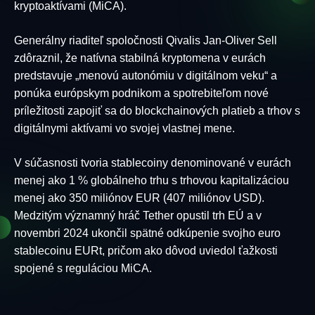
kryptoaktívami (MiCA).
Generálny riaditeľ spoločnosti Qivalis Jan-Oliver Sell
zdôraznil, že natívna stabilná kryptomena v eurách
predstavuje „menovú autonómiu v digitálnom veku“ a
ponúka európskym podnikom a spotrebiteľom nové
príležitosti zapojiť sa do blockchainových platieb a trhov s
digitálnymi aktívami vo svojej vlastnej mene.
V súčasnosti tvoria stablecoiny denominované v eurách
menej ako 1 % globálneho trhu s trhovou kapitalizáciou
menej ako 350 miliónov EUR (407 miliónov USD).
Medzitým významný hráč Tether opustil trh EÚ a v
novembri 2024 ukončil spätné odkúpenie svojho euro
stablecoinu EURt, pričom ako dôvod uviedol ťažkosti
spojené s reguláciou MiCA.