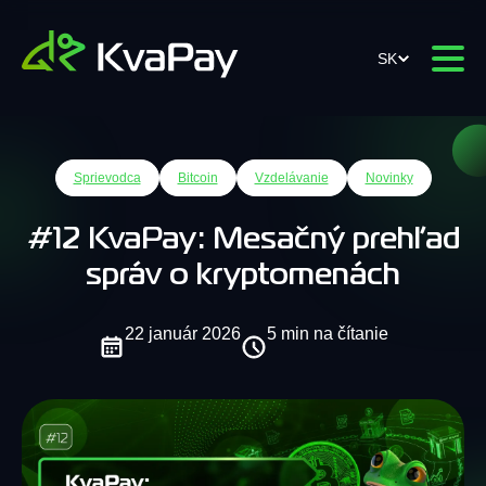
SK
Sprievodca
Bitcoin
Vzdelávanie
Novinky
#12 KvaPay: Mesačný prehľad
správ o kryptomenách
22 január 2026
5 min na čítanie