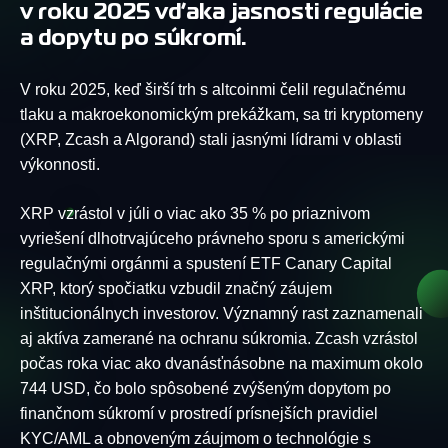
v roku 2025 vďaka jasnosti regulácie
a dopytu po súkromí.
V roku 2025, keď širší trh s altcoinmi čelil regulačnému
tlaku a makroekonomickým prekážkam, sa tri kryptomeny
(XRP, Zcash a Algorand) stali jasnými lídrami v oblasti
výkonnosti.
XRP vzrástol v júli o viac ako 35 % po priaznivom
vyriešení dlhotrvajúceho právneho sporu s americkými
regulačnými orgánmi a spustení ETF Canary Capital
XRP, ktorý spočiatku vzbudil značný záujem
inštitucionálnych investorov. Významný rast zaznamenali
aj aktíva zamerané na ochranu súkromia. Zcash vzrástol
počas roka viac ako dvanásťnásobne na maximum okolo
744 USD, čo bolo spôsobené zvýšeným dopytom po
finančnom súkromí v prostredí prísnejších pravidiel
KYC/AML a obnoveným záujmom o technológie s