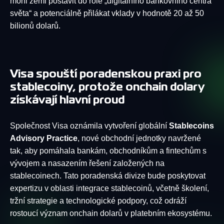
mohl zemi postavit do role „digitálního bankovního centra
světa“ a potenciálně přilákat vklady v hodnotě 20 až 50
bilionů dolarů.
Visa spouští poradenskou praxi pro
stablecoiny, protože onchain dolary
získávají hlavní proud
Společnost Visa oznámila vytvoření globální
Stablecoins
Advisory Practice
, nové obchodní jednotky navržené
tak, aby pomáhala bankám, obchodníkům a fintechům s
vývojem a nasazením řešení založených na
stablecoinech. Tato poradenská divize bude poskytovat
expertizu v oblasti integrace stablecoinů, včetně školení,
tržní strategie a technologické podpory, což odráží
rostoucí význam onchain dolarů v platebním ekosystému.