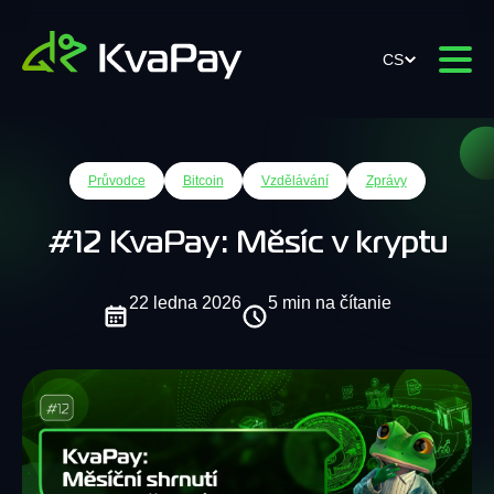
CS
Průvodce
Bitcoin
Vzdělávání
Zprávy
#12 KvaPay: Měsíc v kryptu
22 ledna 2026
5 min na čítanie