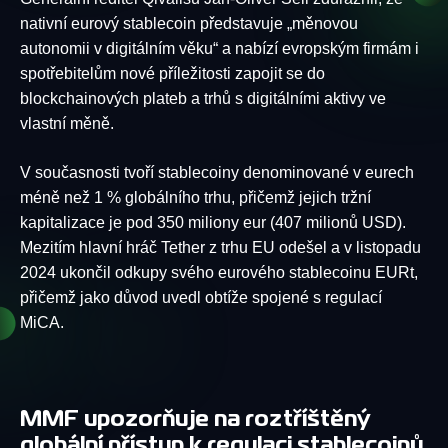
nativní eurový stablecoin představuje „měnovou
autonomii v digitálním věku“ a nabízí evropským firmám i
spotřebitelům nové příležitosti zapojit se do
blockchainových plateb a trhů s digitálními aktivy ve
vlastní měně.
V současnosti tvoří stablecoiny denominované v eurech
méně než 1 % globálního trhu, přičemž jejich tržní
kapitalizace je pod 350 miliony eur (407 milionů USD).
Mezitím hlavní hráč Tether z trhu EU odešel a v listopadu
2024 ukončil odkupy svého eurového stablecoinu EURt,
přičemž jako důvod uvedl obtíže spojené s regulací
MiCA.
MMF upozorňuje na roztříštěný
globální přístup k regulaci stablecoinů