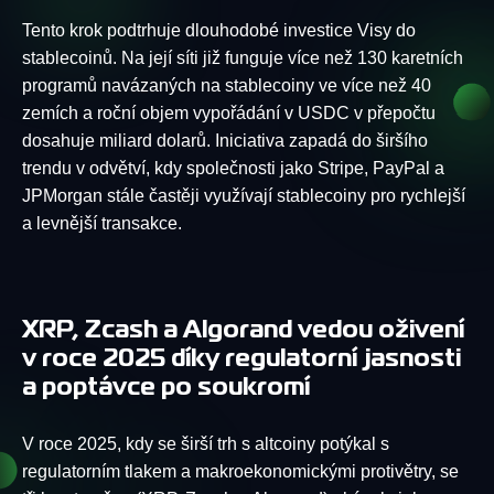
Tento krok podtrhuje dlouhodobé investice Visy do
stablecoinů. Na její síti již funguje více než 130 karetních
programů navázaných na stablecoiny ve více než 40
zemích a roční objem vypořádání v USDC v přepočtu
dosahuje miliard dolarů. Iniciativa zapadá do širšího
trendu v odvětví, kdy společnosti jako Stripe, PayPal a
JPMorgan stále častěji využívají stablecoiny pro rychlejší
a levnější transakce.
XRP, Zcash a Algorand vedou oživení
v roce 2025 díky regulatorní jasnosti
a poptávce po soukromí
V roce 2025, kdy se širší trh s altcoiny potýkal s
regulatorním tlakem a makroekonomickými protivětry, se