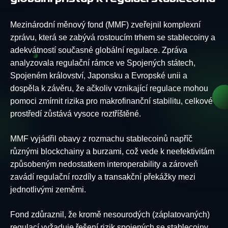
Mezinárodní měnový fond (MMF) zveřejnil komplexní
zprávu, která se zabývá rostoucím trhem se stablecoiny a
adekvátností současné globální regulace. Zpráva
analyzovala regulační rámce ve Spojených státech,
Spojeném království, Japonsku a Evropské unii a
dospěla k závěru, že ačkoliv vznikající regulace mohou
pomoci zmírnit rizika pro makrofinanční stabilitu, celkové
prostředí zůstává vysoce roztříštěné.
MMF vyjádřil obavy z rozmachu stablecoinů napříč
různými blockchainy a burzami, což vede k neefektivitám
způsobeným nedostatkem interoperability a zároveň
zavádí regulační rozdíly a transakční překážky mezi
jednotlivými zeměmi.
Fond zdůraznil, že kromě nesourodých (záplatovaných)
regulací vyžaduje řešení rizik spojených se stablecoiny