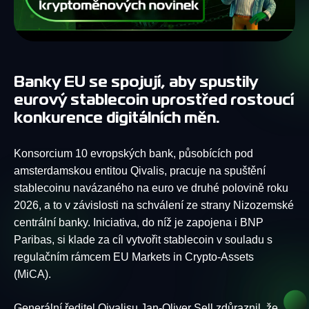
Banky EU se spojují, aby spustily
eurový stablecoin uprostřed rostoucí
konkurence digitálních měn.
Konsorcium 10 evropských bank, působících pod
amsterdamskou entitou Qivalis, pracuje na spuštění
stablecoinu navázaného na euro ve druhé polovině roku
2026, a to v závislosti na schválení ze strany Nizozemské
centrální banky. Iniciativa, do níž je zapojena i BNP
Paribas, si klade za cíl vytvořit stablecoin v souladu s
regulačním rámcem EU Markets in Crypto-Assets
(MiCA).
Generální ředitel Qivalisu Jan-Oliver Sell zdůraznil, že