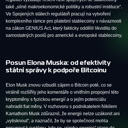
také „silné makroekonomické politiky a robustní instituce“.
Ve Spojených státech regulátoři pracují na vytvoření
komplexního rámce pro platební stablecoiny v návaznosti
na zákon GENIUS Act, který fakticky oddělil likviditu do
samostatných poolů pro americké a evropské stablecoiny.
Posun Elona Muska: od efektivity
státní správy k podpoře Bitcoinu
Elon Musk znovu vzbudil zájem o Bitcoin poté, co se
virálně rozšířily jeho komentáře o vnitřním propojení této
kryptoměny s fyzickou energií a o jejím potenciálu
nahradit fiat měny. V rozhovoru s podnikatelem Nikilem
Kamathom Musk zdůraznil, že energii nelze uzákonit ani
„vytisknout“, a naznačil, že by se společnost mohla
posunout k systému, kde se „výroba energie“ stane de