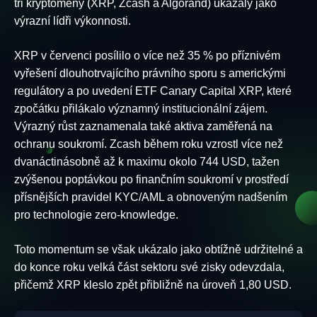
tři kryptoměny (XRP, Zcash a Algorand) ukázaly jako
výrazní lídři výkonnosti.
XRP v červenci posílilo o více než 35 % po příznivém
vyřešení dlouhotrvajícího právního sporu s americkými
regulátory a po uvedení ETF Canary Capital XRP, které
zpočátku přilákalo významný institucionální zájem.
Výrazný růst zaznamenala také aktiva zaměřená na
ochranu soukromí. Zcash během roku vzrostl více než
dvanáctinásobně až k maximu okolo 744 USD, tažen
zvýšenou poptávkou po finančním soukromí v prostředí
přísnějších pravidel KYC/AML a obnoveným nadšením
pro technologie zero-knowledge.
Toto momentum se však ukázalo jako obtížně udržitelné a
do konce roku velká část sektoru své zisky odevzdala,
přičemž XRP kleslo zpět přibližně na úroveň 1,80 USD.