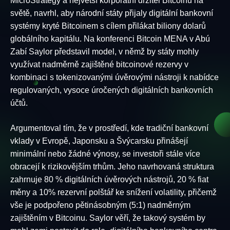
MicroStrategy a největší korporátní držitel Bitcoinu na
světě, navrhl, aby národní státy přijaly digitální bankovní
systémy kryté Bitcoinem s cílem přilákat biliony dolarů
globálního kapitálu. Na konferenci Bitcoin MENA v Abú
Zabí Saylor představil model, v němž by státy mohly
využívat nadměrně zajištěné bitcoinové rezervy v
kombinaci s tokenizovanými úvěrovými nástroji k nabídce
regulovaných, vysoce úročených digitálních bankovních
účtů.
Argumentoval tím, že v prostředí, kde tradiční bankovní
vklady v Evropě, Japonsku a Švýcarsku přinášejí
minimální nebo žádné výnosy, se investoři stále více
obracejí k rizikovějším trhům. Jeho navrhovaná struktura
zahrnuje 80 % digitálních úvěrových nástrojů, 20 % fiat
měny a 10% rezervní polštář ke snížení volatility, přičemž
vše je podpořeno pětinásobným (5:1) nadměrným
zajištěním v Bitcoinu. Saylor věří, že takový systém by