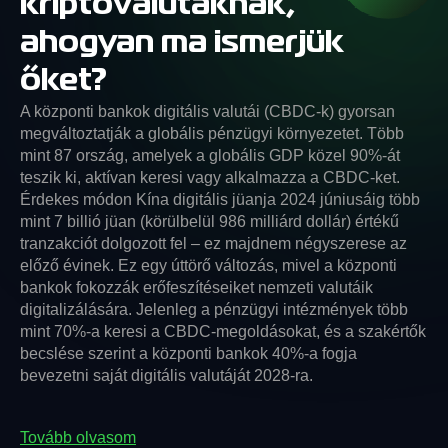
kriptovalutáknak,
ahogyan ma ismerjük
őket?
A központi bankok digitális valutái (CBDC-k) gyorsan
megváltoztatják a globális pénzügyi környezetet. Több
mint 87 ország, amelyek a globális GDP közel 90%-át
teszik ki, aktívan keresi vagy alkalmazza a CBDC-ket.
Érdekes módon Kína digitális jüanja 2024 júniusáig több
mint 7 billió jüan (körülbelül 986 milliárd dollár) értékű
tranzakciót dolgozott fel – ez majdnem négyszerese az
előző évinek. Ez egy úttörő változás, mivel a központi
bankok fokozzák erőfeszítéseiket nemzeti valutáik
digitalizálására. Jelenleg a pénzügyi intézmények több
mint 70%-a keresi a CBDC-megoldásokat, és a szakértők
becslése szerint a központi bankok 40%-a fogja
bevezetni saját digitális valutáját 2028-ra.
Tovább olvasom