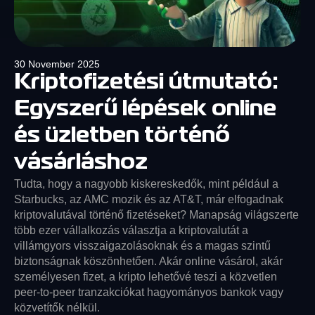
30 November 2025
Kriptofizetési útmutató:
Egyszerű lépések online
és üzletben történő
vásárláshoz
Tudta, hogy a nagyobb kiskereskedők, mint például a
Starbucks, az AMC mozik és az AT&T, már elfogadnak
kriptovalutával történő fizetéseket? Manapság világszerte
több ezer vállalkozás választja a kriptovalutát a
villámgyors visszaigazolásoknak és a magas szintű
biztonságnak köszönhetően. Akár online vásárol, akár
személyesen fizet, a kripto lehetővé teszi a közvetlen
peer-to-peer tranzakciókat hagyományos bankok vagy
közvetítők nélkül.