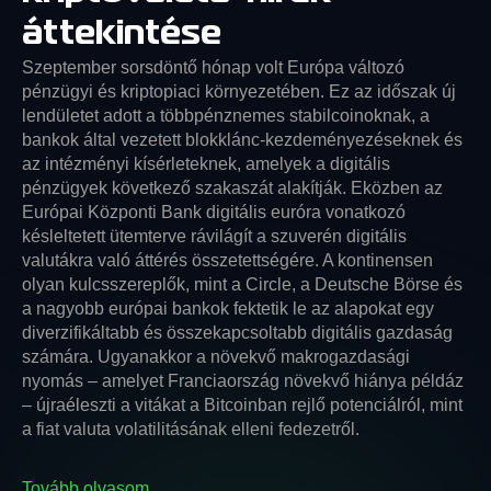
áttekintése
Szeptember sorsdöntő hónap volt Európa változó
pénzügyi és kriptopiaci környezetében. Ez az időszak új
lendületet adott a többpénznemes stabilcoinoknak, a
bankok által vezetett blokklánc-kezdeményezéseknek és
az intézményi kísérleteknek, amelyek a digitális
pénzügyek következő szakaszát alakítják. Eközben az
Európai Központi Bank digitális euróra vonatkozó
késleltetett ütemterve rávilágít a szuverén digitális
valutákra való áttérés összetettségére. A kontinensen
olyan kulcsszereplők, mint a Circle, a Deutsche Börse és
a nagyobb európai bankok fektetik le az alapokat egy
diverzifikáltabb és összekapcsoltabb digitális gazdaság
számára. Ugyanakkor a növekvő makrogazdasági
nyomás – amelyet Franciaország növekvő hiánya példáz
– újraéleszti a vitákat a Bitcoinban rejlő potenciálról, mint
a fiat valuta volatilitásának elleni fedezetről.
Tovább olvasom