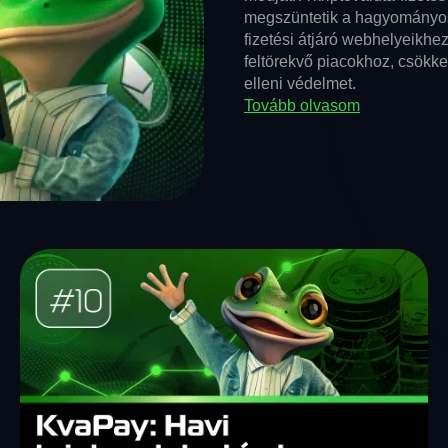
megszüntetik a hagyományos b
fizetési átjáró webhelyeikh
feltörekvő piacokhoz, csökke
elleni védelmet.
Tovább olvasom